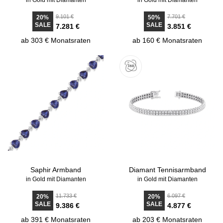
in Gold mit Diamanten
in Gold mit Diamanten
9.101 €
7.701 €
20%
50%
SALE
SALE
7.281 €
3.851 €
ab 303 € Monatsraten
ab 160 € Monatsraten
Saphir Armband
Diamant Tennisarmband
in Gold mit Diamanten
in Gold mit Diamanten
11.733 €
6.097 €
20%
20%
SALE
SALE
9.386 €
4.877 €
ab 391 € Monatsraten
ab 203 € Monatsraten