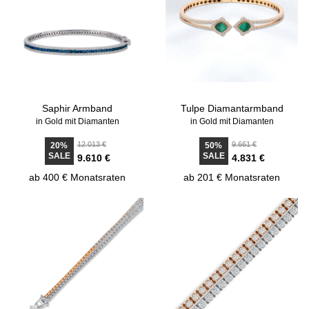
Saphir Armband
Tulpe Diamantarmband
in Gold mit Diamanten
in Gold mit Diamanten
12.013 €
9.661 €
20%
50%
SALE
SALE
9.610 €
4.831 €
ab 400 € Monatsraten
ab 201 € Monatsraten