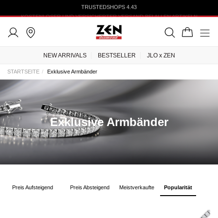
TRUSTEDSHOPS 4.43
NEW ARRIVALS
BESTSELLER
JLO x ZEN
STARTSEITE
Exklusive Armbänder
Exklusive Armbänder
Preis Aufsteigend
Preis Absteigend
Meistverkaufte
Popularität