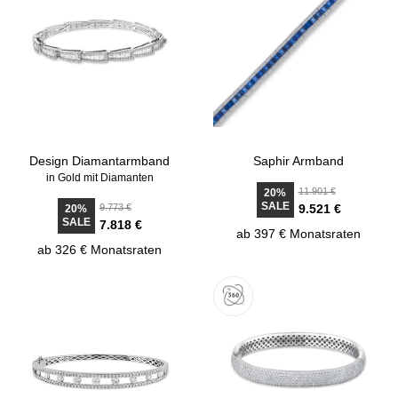
Design Diamantarmband
Saphir Armband
in Gold mit Diamanten
11.901 €
20%
SALE
9.773 €
9.521 €
20%
SALE
7.818 €
ab 397 € Monatsraten
ab 326 € Monatsraten