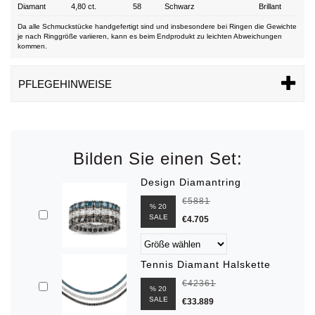
Diamant
4,80 ct.
58
Schwarz
Brillant
Da alle Schmuckstücke handgefertigt sind und insbesondere bei Ringen die Gewichte
je nach Ringgröße variieren, kann es beim Endprodukt zu leichten Abweichungen
kommen.
PFLEGEHINWEISE
Bilden Sie einen Set:
Design Diamantring
€5881
% 20
SALE
€4.705
Tennis Diamant Halskette
€42361
% 20
SALE
€33.889