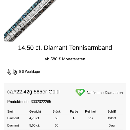
14.50 ct. Diamant Tennisarmband
ab 580 € Monatsraten
6-8 Werktage
ca.*
22.42g 585er Gold
Natürliche Diamanten
Produktcode: 3002022265
Stein
Gewicht
Stück
Farbe
Reinheit
Schliff
Diamant
4,70 ct.
58
F
VS
Brillant
Diamant
5,00 ct.
58
Blau