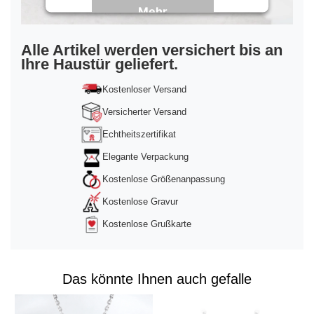
Mehr
Informationen
Akzeptieren
Alle Artikel werden versichert bis an
Ihre Haustür geliefert.
powered by
Usercentrics Consent
Management Platform
&
Trusted Shops
Kostenloser Versand
Versicherter Versand
Echtheitszertifikat
Elegante Verpackung
Kostenlose Größenanpassung
Kostenlose Gravur
Kostenlose Grußkarte
Das könnte Ihnen auch gefalle