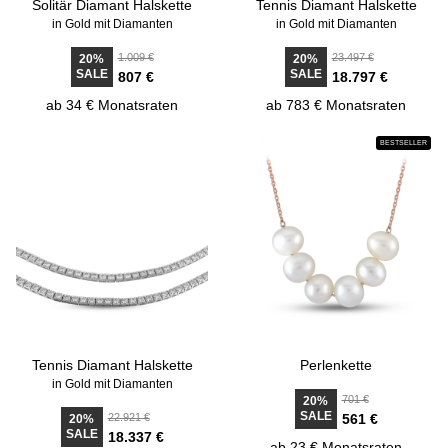
Solitär Diamant Halskette
Tennis Diamant Halskette
in Gold mit Diamanten
in Gold mit Diamanten
1.009 €
23.497 €
20%
20%
SALE
SALE
807 €
18.797 €
ab 34 € Monatsraten
ab 783 € Monatsraten
BESTSELLER
Tennis Diamant Halskette
Perlenkette
in Gold mit Diamanten
701 €
20%
SALE
22.921 €
561 €
20%
SALE
18.337 €
ab 23 € Monatsraten