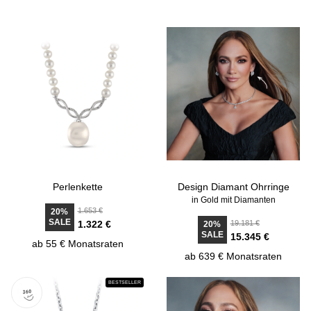
Perlenkette
Design Diamant Ohrringe
in Gold mit Diamanten
1.653 €
20%
SALE
1.322 €
19.181 €
20%
SALE
15.345 €
ab 55 € Monatsraten
ab 639 € Monatsraten
BESTSELLER