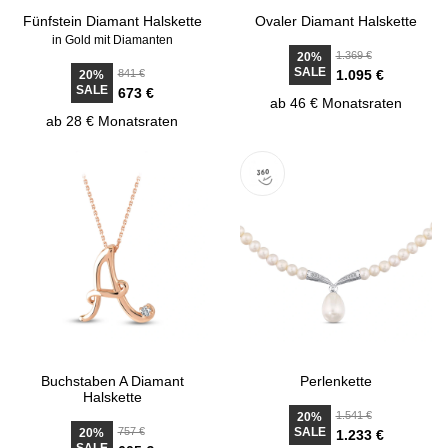
Fünfstein Diamant Halskette
Ovaler Diamant Halskette
in Gold mit Diamanten
1.369 €
20%
SALE
841 €
1.095 €
20%
SALE
673 €
ab 46 € Monatsraten
ab 28 € Monatsraten
Buchstaben A Diamant
Perlenkette
Halskette
1.541 €
20%
757 €
SALE
20%
1.233 €