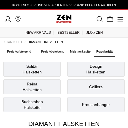
TRUSTEDSHOPS 4.43
NEW ARRIVALS
BESTSELLER
JLO x ZEN
STARTSEITE
DIAMANT HALSKETTEN
Preis Aufsteigend
Preis Absteigend
Meistverkaufte
Popularität
Solitär
Design
Halsketten
Halsketten
Reina
Colliers
Halsketten
Buchstaben
Kreuzanhänger
Halskette
DIAMANT HALSKETTEN