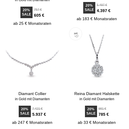
in Gold mit Diamanten
5.497 €
20%
757 €
SALE
20%
4.397 €
SALE
605 €
ab 183 € Monatsraten
ab 25 € Monatsraten
Diamant Collier
Reina Diamant Halskette
in Gold mit Diamanten
in Gold mit Diamanten
7.421 €
981 €
20%
20%
SALE
SALE
5.937 €
785 €
ab 247 € Monatsraten
ab 33 € Monatsraten