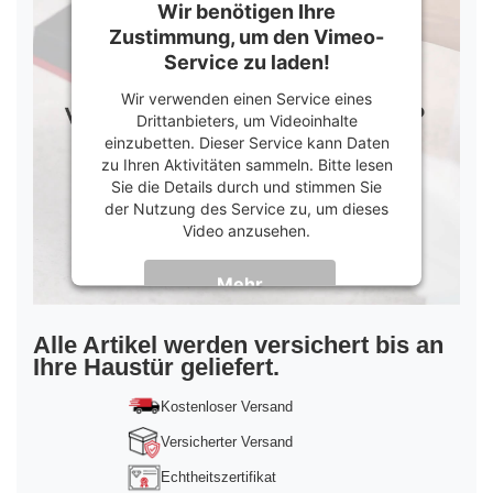
Wir benötigen Ihre
Zustimmung, um den Vimeo-
Service zu laden!
Wir verwenden einen Service eines
Drittanbieters, um Videoinhalte
einzubetten. Dieser Service kann Daten
zu Ihren Aktivitäten sammeln. Bitte lesen
Sie die Details durch und stimmen Sie
der Nutzung des Service zu, um dieses
Video anzusehen.
Mehr
Informationen
Akzeptieren
Alle Artikel werden versichert bis an
Ihre Haustür geliefert.
powered by
Usercentrics Consent
Management Platform
&
Trusted Shops
Kostenloser Versand
Versicherter Versand
Echtheitszertifikat