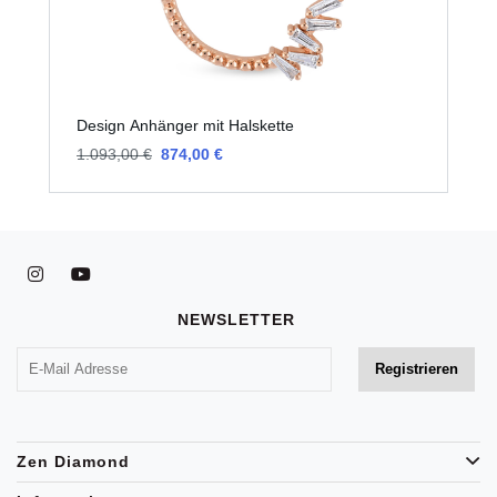
Design Anhänger mit Halskette
D
1.093,00 €
874,00 €
1
NEWSLETTER
Zen Diamond