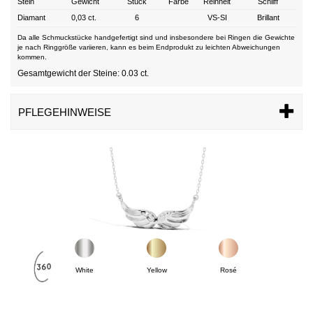
Stein
Gewicht
Stück
Farbe
Reinheit
Schliff
Diamant
0,03 ct.
6
VS-SI
Brillant
Da alle Schmuckstücke handgefertigt sind und insbesondere bei Ringen die Gewichte
je nach Ringgröße variieren, kann es beim Endprodukt zu leichten Abweichungen
kommen.
Gesamtgewicht der Steine: 0.03 ct.
PFLEGEHINWEISE
White
Yellow
Rosé