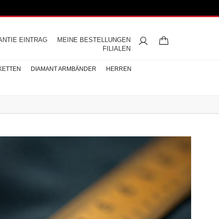
ANTIE EINTRAG
MEINE BESTELLUNGEN
FILIALEN
KETTEN
DIAMANT ARMBÄNDER
HERREN
ngsringe
mbänder
ntringe
bänder
iamant
ringe
res
s
Buchstaben Halskette
Herren Halsketten
Perlen Ohrringe
Halbmemoire
Eheringe
nd
Diamantringe
ÄNDER
ÄNDER
BÄNDER