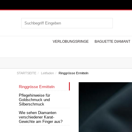
VERLOBUNGSRINGE
BAGUETTE DIAMANT
STARTSEITE
Leitfaden
Ringgrösse Ermitteln
Ringgrösse Ermitteln
Design Diamantringe
Design Armbänder
Herren Armbänder
Baguette Diamant
Solitär Halsketten
Edelstein Ringe
Seitenstein
Ohrstecker
Memoire
Edelste
Desig
Herren
Bague
Tenni
Pflegehinweise für
Verlobungsringe
Ringe
Verl
Ha
Goldschmuck und
SAPHIR RINGE
SAPHI
Silberschmuck
RUBIN RINGE
RUBI
SMARAGD RINGE
SMARA
Wie sehen Diamanten
verschiedener Karat-
ANDERE EDELSTEIN RINGE
ANDERE ED
Gewichte am Finger aus?
HALSKETT
Kreuzanhänger
Tragus