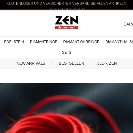
KOSTENLOSER UND VERSICHERTER VERSAND BEI ALLEN ARTIKELN
TRUSTEDSHOPS 4.43
GAR
EDELSTEIN
DIAMANTRINGE
DIAMANT OHRRINGE
DIAMANT HALS
SETS
NEW ARRIVALS
BESTSELLER
JLO x ZEN
 Diamantringe
in Halsketten
n Halsketten
 Silberringe
tte Diamant
sarmbänder
Creolen
Solitär
Edelstein Ohrringe
Herren Ohrstecker
Baguette Diamant
Reina Halsketten
Design Ohrringe
Handketten
Fünfstein
Moderne
Halo Verlobu
Edelstein Ar
Reina Diama
Charme Arm
Baguette D
Reina Ohr
Accessoi
Collier
obungsringe
lsketten
Verlobungsringe
Diamantringe
Ohrringe
Armba
R HALSKETTEN
SAPHIR OHRRINGE
SAPHIR ARMB
N HALSKETTEN
RUBIN OHRRINGE
RUBIN ARMB
GD HALSKETTEN
SMARAGD OHRRINGE
SMARAGD ARM
ELSTEIN
ANDERE EDELSTEIN OHRRINGE
ANDERE EDELSTEIN
EN
ARMBÄNDER