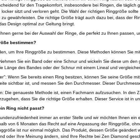
scheidend für den Tragekomfort, insbesondere bei Ringen, die täglich ge
locker sitzt und verloren geht. Die Wahl der richtigen Ringgröße soll
u gewährleisten. Die richtige Größe trägt auch dazu bei, dass der Ring
as Design optimal zur Geltung bringt.
Ihnen gerne bei der Auswahl der Ringe, die perfekt zu Ihnen passen, 
größe bestimmen?
en, um Ihre Ringgröße zu bestimmen. Diese Methoden können Sie mit w
ehmen Sie ein Band oder eine Schnur und wickeln Sie diese um den gew
ie Länge des Bandes oder der Schnur mit einem Lineal und vergleichen
": Wenn Sie bereits einen Ring besitzen, können Sie seine Größe mit
seite sichtbar ist, und messen Sie den Durchmesser. Dieser Durchmesse
en: Die genaueste Methode ist, einen Fachmann aufzusuchen. In den
zugehen, dass Sie die richtige Größe erhalten. Dieser Service ist in u
in Ring nicht passt?
undenzufriedenheit immer an erster Stelle und wir möchten Ihnen ein e
rhalb von 6 Monaten das Recht auf eine Anpassung der Ringgröße, ohne
nggröße ist nur einmal möglich. Das Produkt, dessen Größe geändert 
sind oder Ihre Meinung ändern, sind Ihre Rechte bei Zen Diamond ges