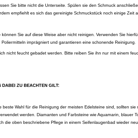
ssen Sie bitte nicht die Unterseite. Spülen sie den Schmuck anschlie
rdem empfiehlt es sich das gereinigte Schmuckstück noch einige Zeit an
önnen Sie auf diese Weise aber nicht reinigen. Verwenden Sie hierfür 
Poliermitteln imprägniert und garantieren eine schonende Reinigung.
ch nicht feucht gebadet werden. Bitte reiben Sie ihn nur mit einem fe
S DABEI ZU BEACHTEN GILT:
beste Wahl für die Reinigung der meisten Edelsteine sind, sollten sie n
verwendet werden. Diamanten und Farbsteine wie Aquamarin, blauer Topa
rch die oben beschriebene Pflege in einem Seifenlaugenbad wieder ne