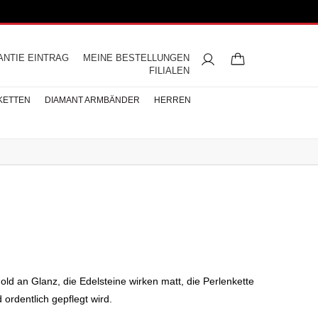
ANTIE EINTRAG
MEINE BESTELLUNGEN
FILIALEN
KETTEN
DIAMANT ARMBÄNDER
HERREN
ngsringe
mbänder
ntringe
bänder
iamant
ringe
res
s
Buchstaben Halskette
Herren Halsketten
Perlen Ohrringe
Halbmemoire
Eheringe
nd
Diamantringe
ÄNDER
ÄNDER
BÄNDER
ld an Glanz, die Edelsteine wirken matt, die Perlenkette
rdentlich gepflegt wird.