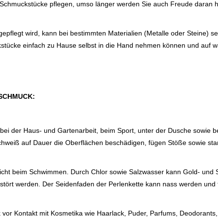
re Schmuckstücke pflegen, umso länger werden Sie auch Freude daran 
flegt wird, kann bei bestimmten Materialien (Metalle oder Steine) seh
kstücke einfach zu Hause selbst in die Hand nehmen können und auf wa
 SCHMUCK:
bei der Haus- und Gartenarbeit, beim Sport, unter der Dusche sowi
weiß auf Dauer die Oberflächen beschädigen, fügen Stöße sowie stark
cht beim Schwimmen. Durch Chlor sowie Salzwasser kann Gold- und Sil
stört werden. Der Seidenfaden der Perlenkette kann nass werden und tr
 vor Kontakt mit Kosmetika wie Haarlack, Puder, Parfums, Deodorant