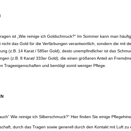
N
n Fragen ist „Wie reinige ich Goldschmuck?“ Im Sommer kann man häuf
nicht das Gold für die Verfärbungen verantwortlich, sondern die mit d
erung (z.B. 14 Karat / 585er Gold), desto unempfindlicher ist das Sch
ungen (z.B. 8 Karat/ 333er Gold), die einen größeren Anteil an Fremdm
n Trageeigenschaften und benötigt somit weniger Pflege.
EN
uch“ Wie reinige ich Silberschmuck?“ Hier finden Sie einige Pflegehin
chaft, durch das Tragen sowie generell durch den Kontakt mit Luft zu 