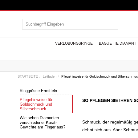
VERLOBUNGSRINGE
BAGUETTE DIAMANT
STARTSEITE
Leitfaden
Pflegehinweise für Goldschmuck und Silberschmu
Ringgrösse Ermitteln
Design Diamantringe
Design Armbänder
Herren Armbänder
Baguette Diamant
Solitär Halsketten
Edelstein Ringe
Seitenstein
Ohrstecker
Memoire
Edelste
Desig
Herren
Bague
Tenni
Pflegehinweise für
SO PFLEGEN SIE IHREN 
Verlobungsringe
Ringe
Verl
Ha
Goldschmuck und
SAPHIR RINGE
SAPHI
Silberschmuck
RUBIN RINGE
RUBI
SMARAGD RINGE
SMARA
Wie sehen Diamanten
Schmuck, der regelmäßig get
verschiedener Karat-
ANDERE EDELSTEIN RINGE
ANDERE ED
Gewichte am Finger aus?
dehnt sich aus. Aber Schmuc
HALSKETT
Kreuzanhänger
Tragus