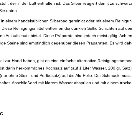
f, der in der Luft enthalten ist. Das Silber reagiert damit zu schwarz
Sie unten.
 in einem handelsüblichen Silberbad gereinigt oder mit einem Reinigu
iese Reinigungsmittel entfernen die dunklen Sulfid Schichten auf dem S
n Anlaufschutz bietet. Diese Präparate sind jedoch meist giftig. Acht
nige Steine sind empfindlich gegenüber diesen Präparaten. Es wird dahe
tel zur Hand haben, gibt es eine einfache alternative Reinigungsmethod
st darin herkömmliches Kochsalz auf (auf 1 Liter Wasser, 200 gr. Salz)
 (nur ohne Stein- und Perlbesatz) auf die Alu-Folie. Der Schmuck muss
e haftet. Abschließend mit klarem Wasser abspülen und mit einem trock
NG