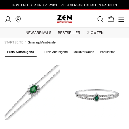
KOSTENLOSER UND VERSICHERTER VERSAND BEI ALLEN ARTIKELN
NEW ARRIVALS
BESTSELLER
JLO x ZEN
STARTSEITE
Smaragd Armbänder
Preis Aufsteigend
Preis Absteigend
Meistverkaufte
Popularität