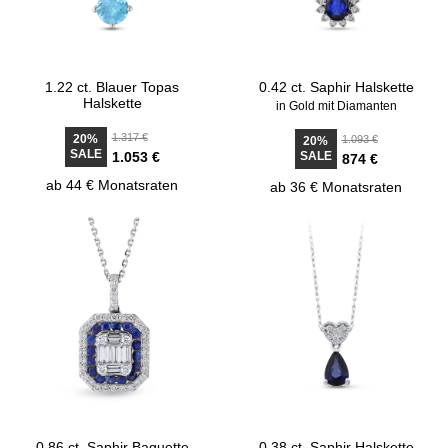
1.22 ct. Blauer Topas
0.42 ct. Saphir Halskette
Halskette
in Gold mit Diamanten
1.317 €
20%
1.093 €
20%
SALE
1.053 €
SALE
874 €
ab 44 € Monatsraten
ab 36 € Monatsraten
0.86 ct. Saphir Baguette
0.38 ct. Saphir Halskette