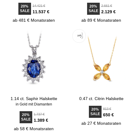
14.421 €
2.661 €
20%
20%
SALE
SALE
11.537 €
2.129 €
ab 481 € Monatsraten
ab 89 € Monatsraten
1.14 ct. Saphir Halskette
0.47 ct. Citrin Halskette
in Gold mit Diamanten
813 €
20%
SALE
1.737 €
650 €
20%
SALE
1.389 €
ab 27 € Monatsraten
ab 58 € Monatsraten