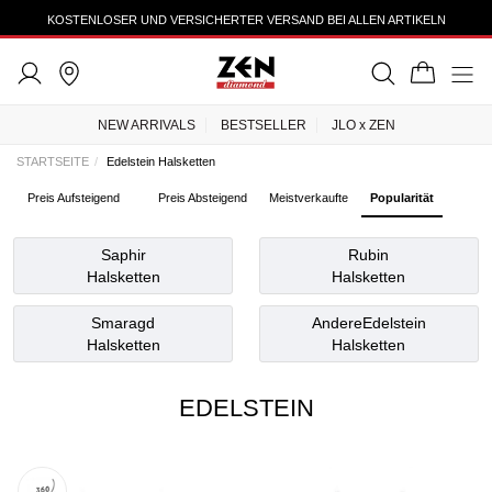
TRUSTEDSHOPS 4.43
KOSTENLOSER UND VERSICHERTER VERSAND BEI ALLEN ARTIKELN
NEW ARRIVALS
BESTSELLER
JLO x ZEN
STARTSEITE
Edelstein Halsketten
Preis Aufsteigend
Preis Absteigend
Meistverkaufte
Popularität
Saphir
Rubin
Halsketten
Halsketten
Smaragd
AndereEdelstein
Halsketten
Halsketten
EDELSTEIN