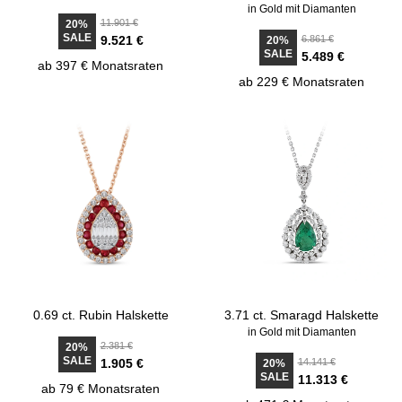
in Gold mit Diamanten
11.901 €
20%
SALE
9.521 €
6.861 €
20%
SALE
5.489 €
ab 397 € Monatsraten
ab 229 € Monatsraten
0.69 ct. Rubin Halskette
3.71 ct. Smaragd Halskette
in Gold mit Diamanten
2.381 €
20%
SALE
1.905 €
14.141 €
20%
SALE
11.313 €
ab 79 € Monatsraten