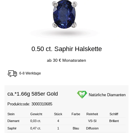
0.50 ct. Saphir Halskette
ab 30 € Monatsraten
6-8 Werktage
ca.*
1.66g 585er Gold
Natürliche Diamanten
Produktcode: 3000310685
Stein
Gewicht
Stück
Farbe
Reinheit
Schliff
Diamant
0,03 ct.
4
VS-SI
Brillant
Saphir
0,47 ct.
1
Blau
Diffusion