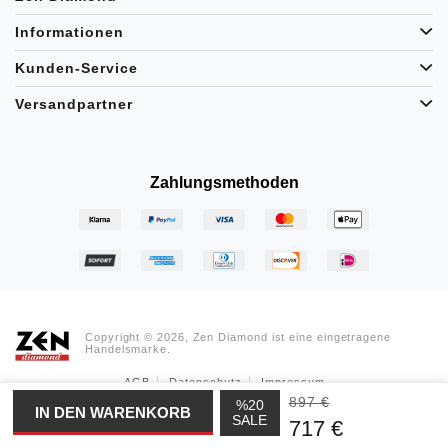
Informationen
Kunden-Service
Versandpartner
Zahlungsmethoden
Copyright © 2026, Zen Diamond ist eine eingetragene
Handelsmarke.
AGB
Datenschutz
Impressum
897 €
%20
SALE
717 €