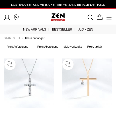
KOSTENLOSER UND VERSICHERTER VERSAND BEI ALLEN ARTIKELN
NEW ARRIVALS
BESTSELLER
JLO x ZEN
STARTSEITE
Kreuzanhänger
Preis Aufsteigend
Preis Absteigend
Meistverkaufte
Popularität