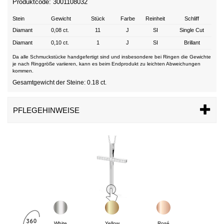
Produktcode: 3001108032
Stein
Gewicht
Stück
Farbe
Reinheit
Schliff
Diamant
0,08 ct.
11
J
SI
Single Cut
Diamant
0,10 ct.
1
J
SI
Brillant
Da alle Schmuckstücke handgefertigt sind und insbesondere bei Ringen die Gewichte
je nach Ringgröße variieren, kann es beim Endprodukt zu leichten Abweichungen
kommen.
Gesamtgewicht der Steine: 0.18 ct.
PFLEGEHINWEISE
White
Yellow
Rosé