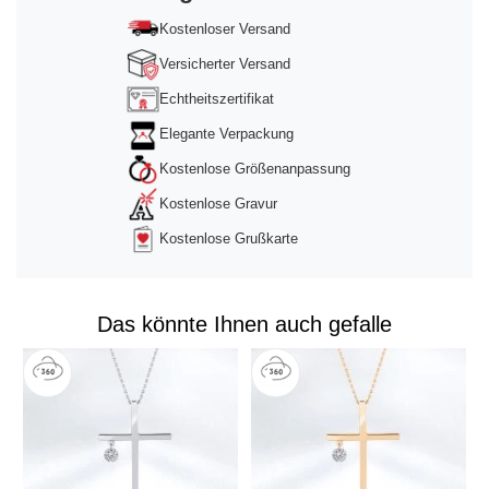
powered by
Usercentrics Consent
Management Platform
&
Trusted Shops
Kostenloser Versand
Versicherter Versand
Echtheitszertifikat
Elegante Verpackung
Kostenlose Größenanpassung
Kostenlose Gravur
Kostenlose Grußkarte
Das könnte Ihnen auch gefalle