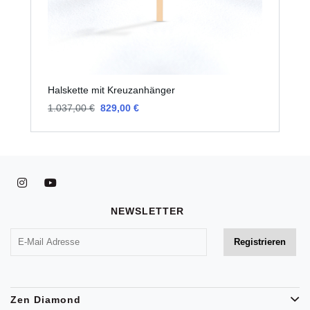
Halskette mit Kreuzanhänger
H
1.037,00 €
829,00 €
1
NEWSLETTER
Zen Diamond