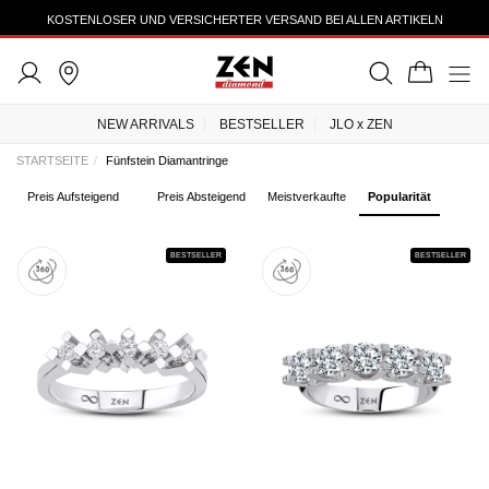
TRUSTEDSHOPS 4.43
KOSTENLOSER UND VERSICHERTER VERSAND BEI ALLEN ARTIKELN
NEW ARRIVALS
BESTSELLER
JLO x ZEN
STARTSEITE
Fünfstein Diamantringe
Preis Aufsteigend
Preis Absteigend
Meistverkaufte
Popularität
BESTSELLER
BESTSELLER