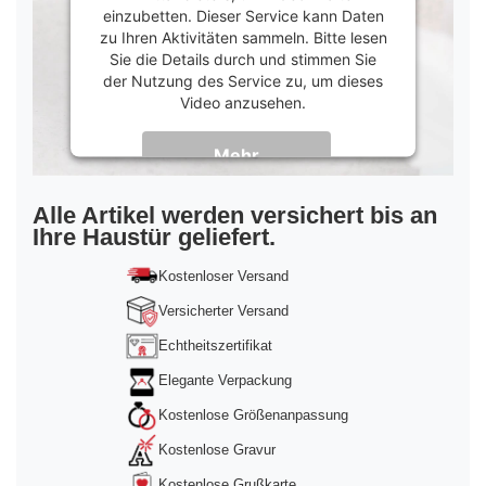
einzubetten. Dieser Service kann Daten
zu Ihren Aktivitäten sammeln. Bitte lesen
Sie die Details durch und stimmen Sie
der Nutzung des Service zu, um dieses
Video anzusehen.
Mehr
Informationen
Akzeptieren
Alle Artikel werden versichert bis an
Ihre Haustür geliefert.
powered by
Usercentrics Consent
Management Platform
&
Trusted Shops
Kostenloser Versand
Versicherter Versand
Echtheitszertifikat
Elegante Verpackung
Kostenlose Größenanpassung
Kostenlose Gravur
Kostenlose Grußkarte