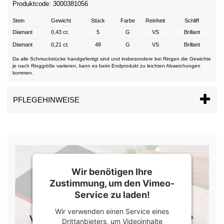
Produktcode: 3000381056
Stein
Gewicht
Stück
Farbe
Reinheit
Schliff
Diamant
0,43 ct.
5
G
VS
Brillant
Diamant
0,21 ct.
48
G
VS
Brillant
Da alle Schmuckstücke handgefertigt sind und insbesondere bei Ringen die Gewichte
je nach Ringgröße variieren, kann es beim Endprodukt zu leichten Abweichungen
kommen.
PFLEGEHINWEISE
Wir benötigen Ihre
Zustimmung, um den Vimeo-
Service zu laden!
Wir verwenden einen Service eines
Drittanbieters, um Videoinhalte