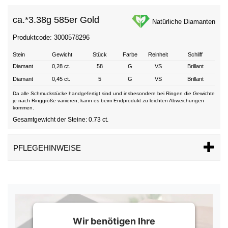
ca.*
3.38g 585er Gold
Natürliche Diamanten
Produktcode: 3000578296
Stein
Gewicht
Stück
Farbe
Reinheit
Schliff
Diamant
0,28 ct.
58
G
VS
Brillant
Diamant
0,45 ct.
5
G
VS
Brillant
Da alle Schmuckstücke handgefertigt sind und insbesondere bei Ringen die Gewichte
je nach Ringgröße variieren, kann es beim Endprodukt zu leichten Abweichungen
kommen.
Gesamtgewicht der Steine: 0.73 ct.
PFLEGEHINWEISE
Wir benötigen Ihre