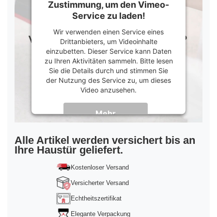
Zustimmung, um den Vimeo-
Service zu laden!
Wir verwenden einen Service eines
Drittanbieters, um Videoinhalte
einzubetten. Dieser Service kann Daten
zu Ihren Aktivitäten sammeln. Bitte lesen
Sie die Details durch und stimmen Sie
der Nutzung des Service zu, um dieses
Video anzusehen.
Mehr
Informationen
Akzeptieren
Alle Artikel werden versichert bis an
Ihre Haustür geliefert.
powered by
Usercentrics Consent
Management Platform
&
Trusted Shops
Kostenloser Versand
Versicherter Versand
Echtheitszertifikat
Elegante Verpackung