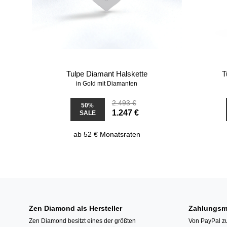
Tulpe Diamant Halskette
T
in Gold mit Diamanten
2.493 €
50%
1.247 €
SALE
ab 52 € Monatsraten
Zen Diamond als Hersteller
Zahlungsm
Zen Diamond besitzt eines der größten
Von PayPal zu