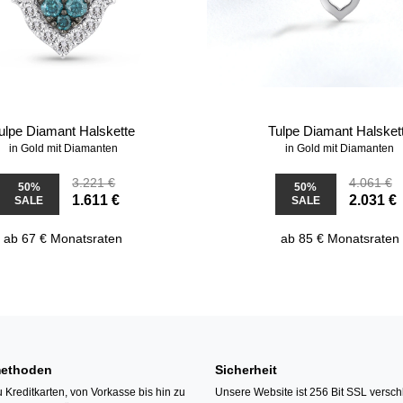
ulpe Diamant Halskette
Tulpe Diamant Halsket
in Gold mit Diamanten
in Gold mit Diamanten
3.221 €
4.061 €
50%
50%
1.611 €
2.031 €
SALE
SALE
ab 67 € Monatsraten
ab 85 € Monatsraten
ethoden
Sicherheit
 Kreditkarten, von Vorkasse bis hin zu
Unsere Website ist 256 Bit SSL verschl