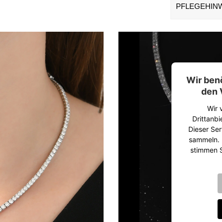
PFLEGEHIN
Wir ben
den 
Wir 
Drittanbi
Dieser Ser
sammeln. B
stimmen S