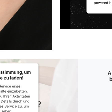
powered 
Zustimmung, um
A
e zu laden!
b
ervice eines
halte einzubetten.
u Ihren Aktivitäten
e Details durch und
es Service zu, um
usehen.