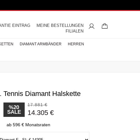
ANTIE EINTRAG
MEINE BESTELLUNGEN
FILIALEN
KETTEN
DIAMANT ARMBÄNDER
HERREN
t. Tennis Diamant Halskette
ngsringe
mbänder
ntringe
bänder
iamant
ringe
res
s
Buchstaben Halskette
Herren Halsketten
Perlen Ohrringe
Halbmemoire
Eheringe
nd
Diamantringe
17.881 €
ÄNDER
%20
14.305 €
SALE
ÄNDER
BÄNDER
ab 596 € Monatsraten