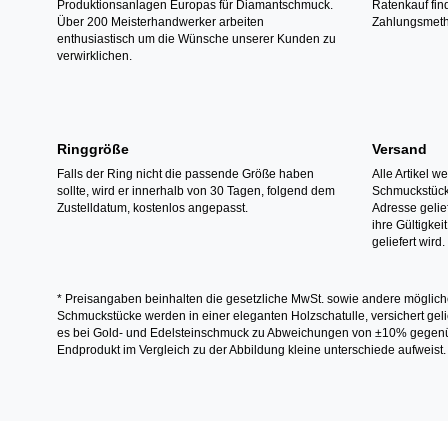
Produktionsanlagen Europas für Diamantschmuck.
Ratenkauf fin
Über 200 Meisterhandwerker arbeiten
Zahlungsmeth
enthusiastisch um die Wünsche unserer Kunden zu
verwirklichen.
Ringgröße
Versand
Falls der Ring nicht die passende Größe haben
Alle Artikel w
sollte, wird er innerhalb von 30 Tagen, folgend dem
Schmuckstücke
Zustelldatum, kostenlos angepasst.
Adresse gelief
ihre Gültigke
geliefert wird.
* Preisangaben beinhalten die gesetzliche MwSt. sowie andere möglich
Schmuckstücke werden in einer eleganten Holzschatulle, versichert gelie
es bei Gold- und Edelsteinschmuck zu Abweichungen von ±10% gegenübe
Endprodukt im Vergleich zu der Abbildung kleine unterschiede aufweist.