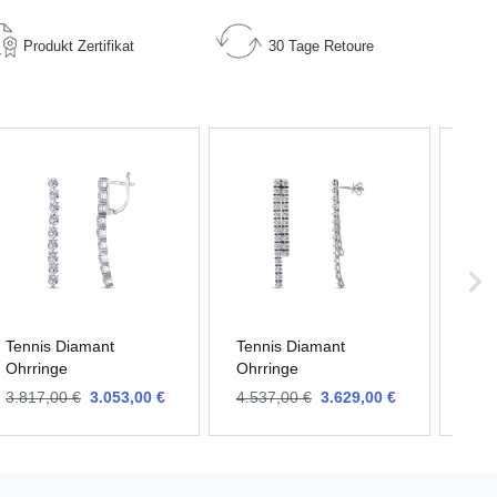
Produkt
Zertifikat
30 Tage
Retoure
Tennis Diamant
Tennis Diamant
Ten
Ohrringe
Ohrringe
Ohr
3.817,00 €
3.053,00 €
4.537,00 €
3.629,00 €
3.8