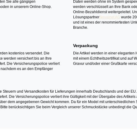
den Sie alle gängigen
Daten werden ohne im System gespeic
oden in unserem Online-Shop.
werden verschlüsselt an Ihre Bank ode
Online-Bezahldienst weitergeleitet. U
Lösungspartner
Novalnet AG
wurde 20
und ist eines der renommiertesten Un
Branche.
Verpackung
erden kostenlos versendet. Die
Die Artikel werden in einer eleganten 
 werden versichert bis an Ihre
mit einem Echtheitszertifikat und auf 
ert. Die Versicherungspolice verliert
Gravur und/oder einer Grußkarte versc
it nachdem es an den Empfänger
e Steuern und Versandkosten für Lieferungen innerhalb Deutschlands und der EU.
fert. Die Versicherungspolice verliert ihre Gültigkeit mit der Übergabe des Artik
r dem angegebenen Gewicht kommen. Da für ein Model mit unterschiedlichen Ste
 Bitte berücksichtigen Sie beim Vergleich unserer Schmuckstücke unbedingt die Qu