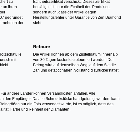
hert zu
Echtheitszertifikat verschickt. Dieses Zertifikat
r an Ihren
bestätigt nicht nur die Echtheit des Produktes,
nser
sondern auch, dass der Artikel gegen
07 gegründet
Herstellungsfehler unter Garantie von Zen Diamond
ternehmen der
steht.
Retoure
Holzschatulle
Die Artikel können ab dem Zustelldatum innerhalb
Wunsch mit
von 30 Tagen kostenlos retourniert werden. Der
hickt.
Betrag wird auf demselben Weg, auf dem Sie die
Zahlung getätigt haben, vollständig zurückerstattet.
 Für andere Länder können Versandkosten anfallen. Alle
els an den Empfänger. Da alle Schmuckstücke handgefertigt werden, kann
ingrößen nur ein Foto verwendet wurde, ist es möglich, dass das
alität, Farbe und Reinheit der Diamanten.