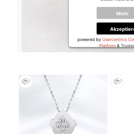
Mehr
Informati
Akzeptier
powered by
Usercentrics C
Platform
&
Trust