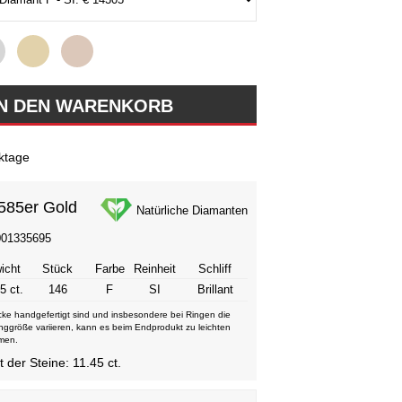
ktage
585er Gold
Natürliche Diamanten
001335695
icht
Stück
Farbe
Reinheit
Schliff
5 ct.
146
F
SI
Brillant
ke handgefertigt sind und insbesondere bei Ringen die
nggröße variieren, kann es beim Endprodukt zu leichten
men.
der Steine: 11.45 ct.