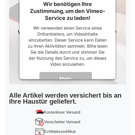
Wir benötigen Ihre
Zustimmung, um den Vimeo-
Service zu laden!
Wir verwenden einen Service eines
Drittanbieters, um Videoinhalte
einzubetten. Dieser Service kann Daten
zu Ihren Aktivitäten sammeln. Bitte lesen
Sie die Details durch und stimmen Sie
der Nutzung des Service zu, um dieses
Video anzusehen.
Mehr
Informationen
Akzeptieren
Alle Artikel werden versichert bis an
Ihre Haustür geliefert.
powered by
Usercentrics Consent
Management Platform
&
Trusted Shops
Kostenloser Versand
Versicherter Versand
Echtheitszertifikat