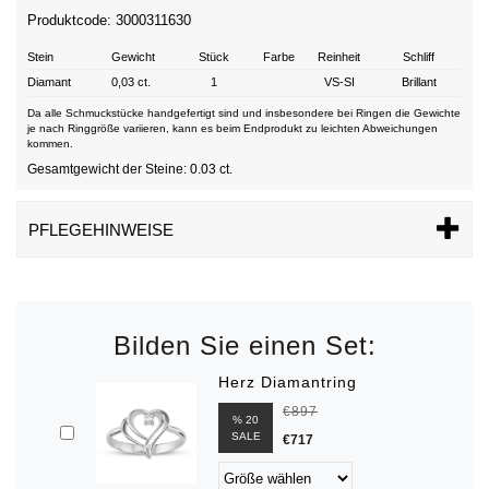
Produktcode: 3000311630
Stein
Gewicht
Stück
Farbe
Reinheit
Schliff
Diamant
0,03 ct.
1
VS-SI
Brillant
Da alle Schmuckstücke handgefertigt sind und insbesondere bei Ringen die Gewichte
je nach Ringgröße variieren, kann es beim Endprodukt zu leichten Abweichungen
kommen.
Gesamtgewicht der Steine: 0.03 ct.
PFLEGEHINWEISE
Bilden Sie einen Set:
Herz Diamantring
€897
% 20
SALE
€717