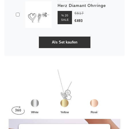
Herz Diamant Ohrringe
€617
% 20
SALE
€493
White
Yellow
Rosé