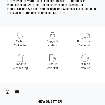
Foto verwendet wurde, ist es möglich, dass das Endprodukt im
Vergleich zu der Abbildung kleine unterschiede aufweist. Bitte
berücksichtigen Sie beim Vergleich unserer Schmuckstücke unbedingt
die Qualität, Farbe und Reinheit der Diamanten.
Sicher
Ringgröße
Kostenloser
Einkaufen
Ändern
Versand
Elegante
Produkt
30 Tage
Verpackung
Zertifikat
Retoure
NEWSLETTER