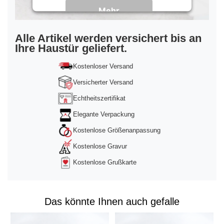
Mehr
Informationen
Akzeptieren
Alle Artikel werden versichert bis an
Ihre Haustür geliefert.
powered by
Usercentrics Consent
Management Platform
&
Trusted Shops
Kostenloser Versand
Versicherter Versand
Echtheitszertifikat
Elegante Verpackung
Kostenlose Größenanpassung
Kostenlose Gravur
Kostenlose Grußkarte
Das könnte Ihnen auch gefalle