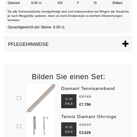
Diamant
8,00 ct.
155
F
SI
Brillant
Da alle Schmuckstücke handgefertigt sind und insbesondere bei Ringen die Gewichte
je nach Ringgröße variieren, kann es beim Endprodukt zu leichten Abweichungen
kommen.
Gesamtgewicht der Steine: 8.00 ct.
PFLEGEHINWEISE
Bilden Sie einen Set:
Diamant Tennisarmband
€9745
% 20
SALE
€7.796
Tennis Diamant Ohrringe
€4537
% 20
SALE
€3.629