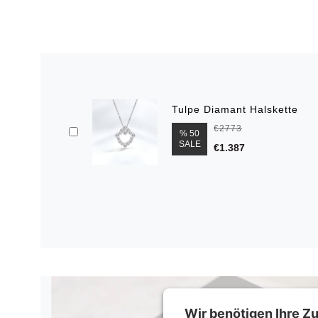
Tulpe Diamant Halskette
€2773
% 50
SALE
€1.387
Wir benötigen Ihre 