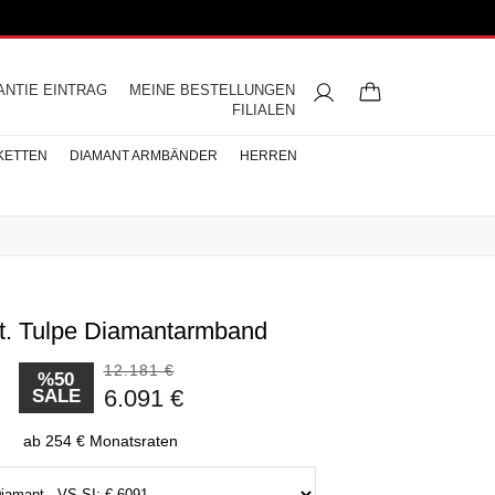
ANTIE EINTRAG
MEINE BESTELLUNGEN
FILIALEN
KETTEN
DIAMANT ARMBÄNDER
HERREN
ct. Tulpe Diamantarmband
ngsringe
mbänder
ntringe
bänder
iamant
ringe
res
s
Buchstaben Halskette
Herren Halsketten
Perlen Ohrringe
Halbmemoire
Eheringe
nd
Diamantringe
12.181 €
ÄNDER
%50
6.091 €
SALE
ÄNDER
BÄNDER
ab 254 € Monatsraten