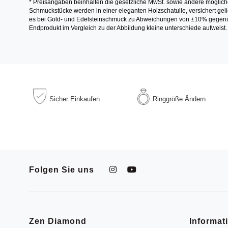
* Preisangaben beinhalten die gesetzliche MwSt. sowie andere möglich
Schmuckstücke werden in einer eleganten Holzschatulle, versichert gelie
es bei Gold- und Edelsteinschmuck zu Abweichungen von ±10% gegenübe
Endprodukt im Vergleich zu der Abbildung kleine unterschiede aufweist.
Sicher
Einkaufen
Ringgröße
Ändern
Folgen Sie uns
Zen Diamond
Informat