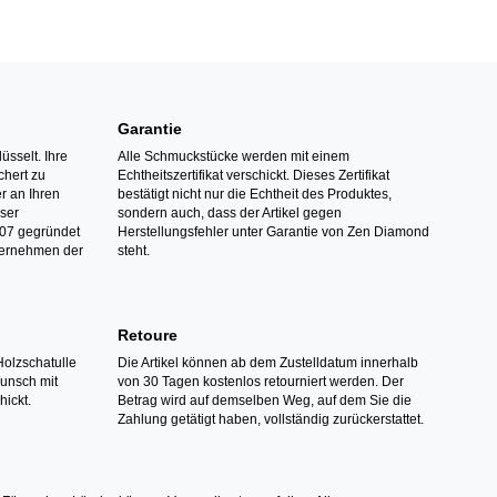
Garantie
üsselt. Ihre
Alle Schmuckstücke werden mit einem
hert zu
Echtheitszertifikat verschickt. Dieses Zertifikat
r an Ihren
bestätigt nicht nur die Echtheit des Produktes,
nser
sondern auch, dass der Artikel gegen
07 gegründet
Herstellungsfehler unter Garantie von Zen Diamond
ternehmen der
steht.
Retoure
Holzschatulle
Die Artikel können ab dem Zustelldatum innerhalb
Wunsch mit
von 30 Tagen kostenlos retourniert werden. Der
hickt.
Betrag wird auf demselben Weg, auf dem Sie die
Zahlung getätigt haben, vollständig zurückerstattet.