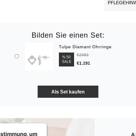
PFLEGEHIN
Bilden Sie einen Set:
Tulpe Diamant Ohrringe
€2381
% 50
SALE
€1.191
Zustimmung, um
A