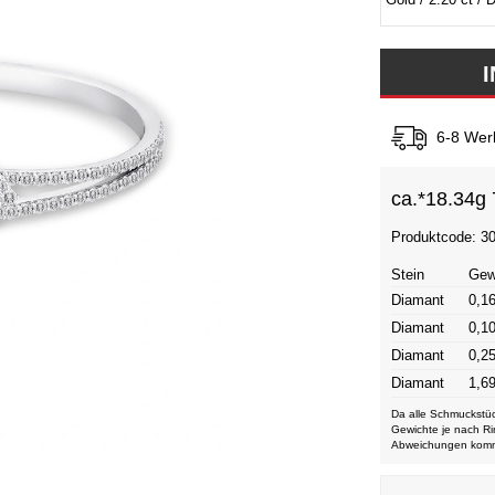
6-8 Wer
ca.*
18.34g 
Produktcode: 3
Stein
Gew
Diamant
0,16
Diamant
0,10
Diamant
0,25
Diamant
1,69
Da alle Schmuckstüc
Gewichte je nach Ri
Abweichungen kom