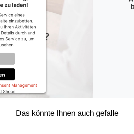
e zu laden!
b
ervice eines
halte einzubetten.
u Ihren Aktivitäten
e Details durch und
es Service zu, um
usehen.
onen
en
onsent Management
ed Shops
Das könnte Ihnen auch gefalle