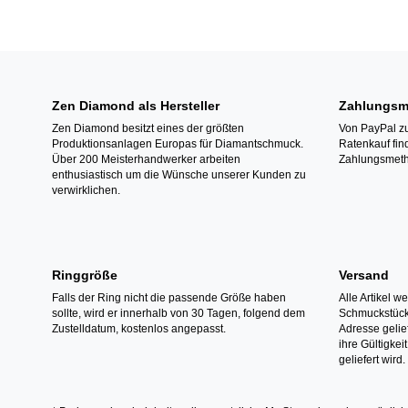
Zen Diamond als Hersteller
Zahlungsm
Zen Diamond besitzt eines der größten
Von PayPal zu
Produktionsanlagen Europas für Diamantschmuck.
Ratenkauf fin
Über 200 Meisterhandwerker arbeiten
Zahlungsmeth
enthusiastisch um die Wünsche unserer Kunden zu
verwirklichen.
Ringgröße
Versand
Falls der Ring nicht die passende Größe haben
Alle Artikel w
sollte, wird er innerhalb von 30 Tagen, folgend dem
Schmuckstücke
Zustelldatum, kostenlos angepasst.
Adresse gelief
ihre Gültigke
geliefert wird.