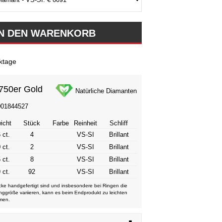
ktage
750er Gold
Natürliche Diamanten
001844527
icht
Stück
Farbe
Reinheit
Schliff
 ct.
4
VS-SI
Brillant
 ct.
2
VS-SI
Brillant
 ct.
8
VS-SI
Brillant
 ct.
92
VS-SI
Brillant
ke handgefertigt sind und insbesondere bei Ringen die
nggröße variieren, kann es beim Endprodukt zu leichten
men.