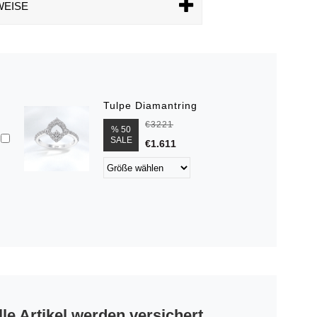
WEISE
Tulpe Diamantring
€3221
% 50
SALE
€1.611
lle Artikel werden versichert