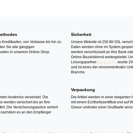
ethoden
Sicherheit
 Kreditkarten, von Vorkasse bis hin zu
Unsere Website ist 256 Bit SSL verschl
den Sie alle gängigen
Daten werden ohne im System gespeic
oden in unserem Online-Shop.
werden verschlüsselt an Ihre Bank ode
Online-Bezahldienst weitergeleitet. U
Lösungspartner
Novalnet AG
wurde 20
und ist eines der renommiertesten Un
Branche.
Verpackung
erden kostenlos versendet. Die
Die Artikel werden in einer eleganten 
 werden versichert bis an Ihre
mit einem Echtheitszertifikat und auf 
ert. Die Versicherungspolice verliert
Gravur und/oder einer Grußkarte versc
it nachdem es an den Empfänger