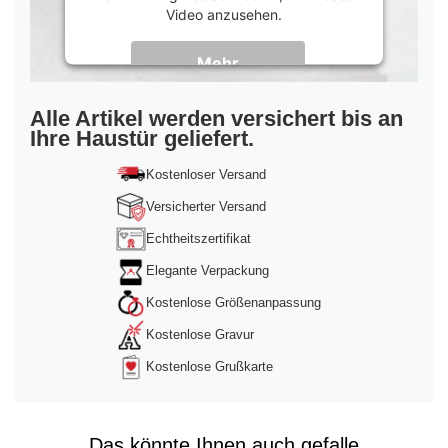
Video anzusehen.
Mehr
Informationen
Akzeptieren
Alle Artikel werden versichert bis an
Ihre Haustür geliefert.
powered by
Usercentrics Consent
Management Platform
&
Trusted Shops
Kostenloser Versand
Versicherter Versand
Echtheitszertifikat
Elegante Verpackung
Kostenlose Größenanpassung
Kostenlose Gravur
Kostenlose Grußkarte
Das könnte Ihnen auch gefalle