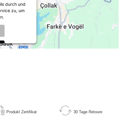
ils durch und
rvice zu, um
n.
nt Management
ops
Produkt
Zertifikat
30 Tage
Retoure