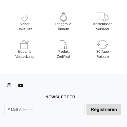
ISRAEL
Nazareth
INDIEN
Sicher
Ringgröße
Kostenloser
Mumbai
Einkaufen
Ändern
Versand
Bangalore Mall of Asia
Bangalore Marketcity
Delhi
Chandigarh Elante Mall
Elegante
Produkt
30 Tage
Mumbai Borivali
Verpackung
Zertifikat
Retoure
KUWAIT
Kuveyt, The Avenues Mall
Verkaufsstellen
NEWSLETTER
DEUTSCHLAND
München
Mannheim
Köln
Bonn