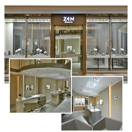
Tirane, Bllok
KOSOVO
Prishtina, Prishtina Mall
Prishtine, Albi Mall
SERBIEN
Beograd, Galerija Beograd
TURKEI
Ankara, Anka Mall
Istanbul, Akasya EKZ
Istanbul, Palladium EKZ
VAE
Al Ain, Al Ain Mall
Dubai, Festival City Mall
Abu Dhabi, Al Reem Mall
Abu Dhabi, Yas Mall