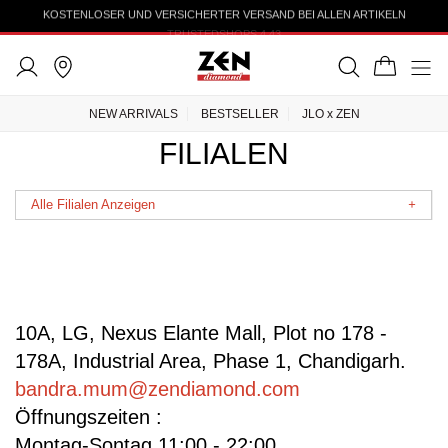
KOSTENLOSER UND VERSICHERTER VERSAND BEI ALLEN ARTIKELN
TRUSTEDSHOPS 4.43
NEW ARRIVALS
BESTSELLER
JLO x ZEN
FILIALEN
Alle Filialen Anzeigen
+
KATAR
Doha
DEUTSCHLAND
Shop, Online
10A, LG, Nexus Elante Mall, Plot no 178 -
Düsseldorf, Schadow-Arkaden
178A, Industrial Area, Phase 1, Chandigarh.
Hamburg, Alstertal-EKZ
Berlin, The Playce
bandra.mum@zendiamond.com
Öffnungszeiten :
USA
Montag-Sontag 11:00 - 22:00