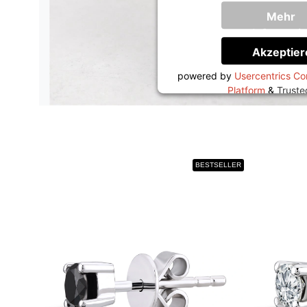
Mehr
Informati
Akzeptier
powered by
Usercentrics C
Platform
&
Trust
BESTSELLER