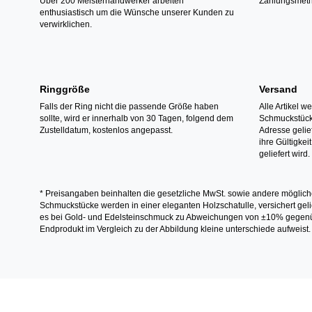
Über 200 Meisterhandwerker arbeiten
Zahlungsmeth
enthusiastisch um die Wünsche unserer Kunden zu
verwirklichen.
Ringgröße
Versand
Falls der Ring nicht die passende Größe haben
Alle Artikel w
sollte, wird er innerhalb von 30 Tagen, folgend dem
Schmuckstücke
Zustelldatum, kostenlos angepasst.
Adresse gelief
ihre Gültigke
geliefert wird.
* Preisangaben beinhalten die gesetzliche MwSt. sowie andere möglich
Schmuckstücke werden in einer eleganten Holzschatulle, versichert gelie
es bei Gold- und Edelsteinschmuck zu Abweichungen von ±10% gegenübe
Endprodukt im Vergleich zu der Abbildung kleine unterschiede aufweist.