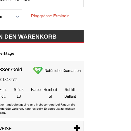
Ringgrösse Ermitteln
erktage
33er Gold
Natürliche Diamanten
001848272
icht
Stück
Farbe
Reinheit
Schliff
 ct.
18
SI
Brillant
ke handgefertigt sind und insbesondere bei Ringen die
nggröße variieren, kann es beim Endprodukt zu leichten
men.
WEISE