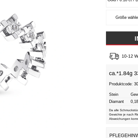
10-12 W
ca.*
1.84g 3
Produktcode: 3
Stein
Gew
Diamant
0,18
Da alle Schmuckstüc
Gewichte je nach Ri
Abweichungen kom
PFLEGEHIN