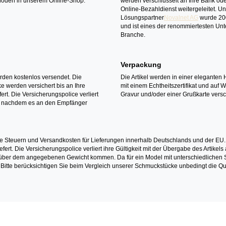
oden in unserem Online-Shop.
werden verschlüsselt an Ihre Bank ode
Online-Bezahldienst weitergeleitet. U
Lösungspartner
Novalnet AG
wurde 20
und ist eines der renommiertesten Un
Branche.
Verpackung
erden kostenlos versendet. Die
Die Artikel werden in einer eleganten 
 werden versichert bis an Ihre
mit einem Echtheitszertifikat und auf 
ert. Die Versicherungspolice verliert
Gravur und/oder einer Grußkarte versc
it nachdem es an den Empfänger
e Steuern und Versandkosten für Lieferungen innerhalb Deutschlands und der EU.
fert. Die Versicherungspolice verliert ihre Gültigkeit mit der Übergabe des Artik
r dem angegebenen Gewicht kommen. Da für ein Model mit unterschiedlichen Ste
 Bitte berücksichtigen Sie beim Vergleich unserer Schmuckstücke unbedingt die Qu