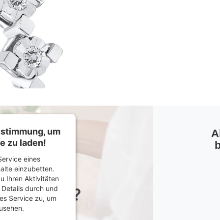
Zustimmung, um
A
e zu laden!
b
ervice eines
halte einzubetten.
u Ihren Aktivitäten
e Details durch und
es Service zu, um
usehen.