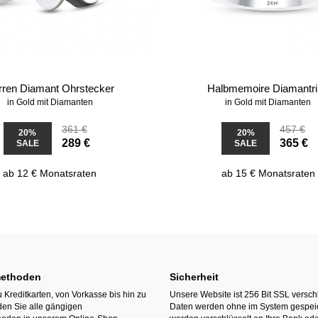
rren Diamant Ohrstecker
Halbmemoire Diamantr
in Gold mit Diamanten
in Gold mit Diamanten
361 €
457 €
20%
20%
289 €
365 €
SALE
SALE
ab 12 € Monatsraten
ab 15 € Monatsraten
ethoden
Sicherheit
 Kreditkarten, von Vorkasse bis hin zu
Unsere Website ist 256 Bit SSL verschl
den Sie alle gängigen
Daten werden ohne im System gespeic