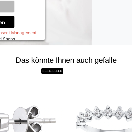
onen
en
onsent Management
ed Shops
Das könnte Ihnen auch gefalle
BESTSELLER