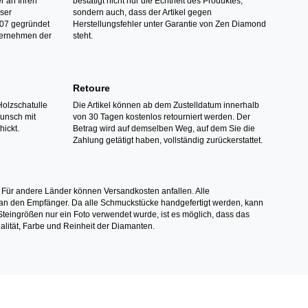
r an Ihren
bestätigt nicht nur die Echtheit des Produktes,
nser
sondern auch, dass der Artikel gegen
07 gegründet
Herstellungsfehler unter Garantie von Zen Diamond
ternehmen der
steht.
Retoure
Holzschatulle
Die Artikel können ab dem Zustelldatum innerhalb
Wunsch mit
von 30 Tagen kostenlos retourniert werden. Der
hickt.
Betrag wird auf demselben Weg, auf dem Sie die
Zahlung getätigt haben, vollständig zurückerstattet.
 Für andere Länder können Versandkosten anfallen. Alle
els an den Empfänger. Da alle Schmuckstücke handgefertigt werden, kann
ingrößen nur ein Foto verwendet wurde, ist es möglich, dass das
alität, Farbe und Reinheit der Diamanten.