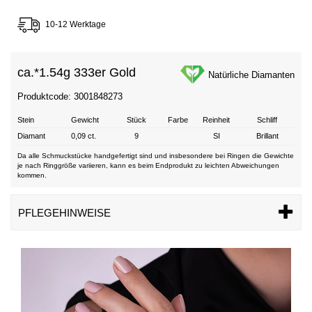
10-12 Werktage
ca.*
1.54g 333er Gold
Natürliche Diamanten
Produktcode: 3001848273
Stein
Gewicht
Stück
Farbe
Reinheit
Schliff
Diamant
0,09 ct.
9
SI
Brillant
Da alle Schmuckstücke handgefertigt sind und insbesondere bei Ringen die Gewichte
je nach Ringgröße variieren, kann es beim Endprodukt zu leichten Abweichungen
kommen.
PFLEGEHINWEISE