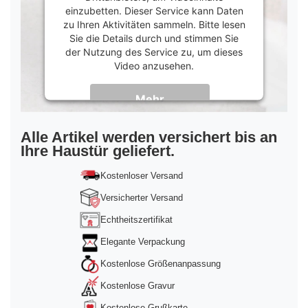
einzubetten. Dieser Service kann Daten
zu Ihren Aktivitäten sammeln. Bitte lesen
Sie die Details durch und stimmen Sie
der Nutzung des Service zu, um dieses
Video anzusehen.
Mehr
Informationen
Akzeptieren
Alle Artikel werden versichert bis an
Ihre Haustür geliefert.
powered by
Usercentrics Consent
Management Platform
&
Trusted Shops
Kostenloser Versand
Versicherter Versand
Echtheitszertifikat
Elegante Verpackung
Kostenlose Größenanpassung
Kostenlose Gravur
Kostenlose Grußkarte