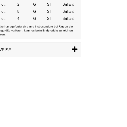
 ct.
2
G
SI
Brillant
 ct.
8
G
SI
Brillant
 ct.
4
G
SI
Brillant
ke handgefertigt sind und insbesondere bei Ringen die
nggröße variieren, kann es beim Endprodukt zu leichten
men.
WEISE