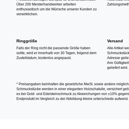
Über 200 Meisterhandwerker arbeiten
Zahlungsmeth
enthusiastisch um die Wünsche unserer Kunden zu
verwirklichen.
Ringgröße
Versand
Falls der Ring nicht die passende Größe haben
Alle Artikel w
sollte, wird er innerhalb von 30 Tagen, folgend dem
Schmuckstücke
Zustelldatum, kostenlos angepasst.
Adresse gelief
ihre Gültigke
geliefert wird.
* Preisangaben beinhalten die gesetzliche MwSt. sowie andere möglich
Schmuckstücke werden in einer eleganten Holzschatulle, versichert gelie
es bei Gold- und Edelsteinschmuck zu Abweichungen von ±10% gegenübe
Endprodukt im Vergleich zu der Abbildung kleine unterschiede aufweist.