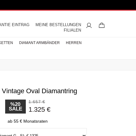
ANTIE EINTRAG
MEINE BESTELLUNGEN
FILIALEN
KETTEN
DIAMANT ARMBÄNDER
HERREN
. Vintage Oval Diamantring
ngsringe
mbänder
ntringe
bänder
iamant
ringe
res
s
Buchstaben Halskette
Herren Halsketten
Perlen Ohrringe
Halbmemoire
Eheringe
nd
Diamantringe
1.657 €
ÄNDER
%20
1.325 €
SALE
ÄNDER
BÄNDER
ab 55 € Monatsraten