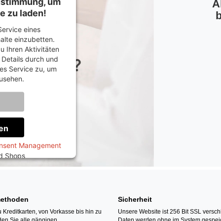
Zustimmung, um
A
e zu laden!
b
ervice eines
halte einzubetten.
u Ihren Aktivitäten
e Details durch und
es Service zu, um
usehen.
onen
en
onsent Management
ed Shops
ethoden
Sicherheit
 Kreditkarten, von Vorkasse bis hin zu
Unsere Website ist 256 Bit SSL verschl
den Sie alle gängigen
Daten werden ohne im System gespeic