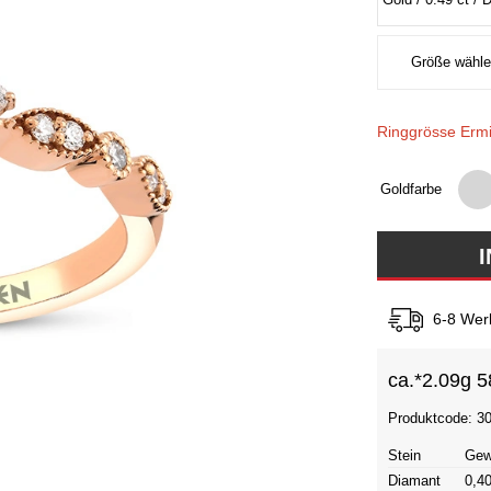
Ringgrösse Ermi
Goldfarbe
6-8 Wer
ca.*
2.09g 5
Produktcode: 3
Stein
Gew
Diamant
0,40