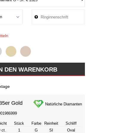
tteln
ktage
85er Gold
Natürliche Diamanten
001986999
icht
Stück
Farbe
Reinheit
Schliff
 ct.
1
G
SI
Oval