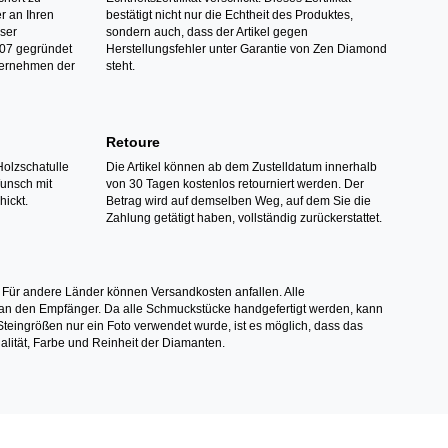
r an Ihren
bestätigt nicht nur die Echtheit des Produktes,
nser
sondern auch, dass der Artikel gegen
07 gegründet
Herstellungsfehler unter Garantie von Zen Diamond
ternehmen der
steht.
Retoure
Holzschatulle
Die Artikel können ab dem Zustelldatum innerhalb
Wunsch mit
von 30 Tagen kostenlos retourniert werden. Der
hickt.
Betrag wird auf demselben Weg, auf dem Sie die
Zahlung getätigt haben, vollständig zurückerstattet.
 Für andere Länder können Versandkosten anfallen. Alle
els an den Empfänger. Da alle Schmuckstücke handgefertigt werden, kann
ingrößen nur ein Foto verwendet wurde, ist es möglich, dass das
alität, Farbe und Reinheit der Diamanten.