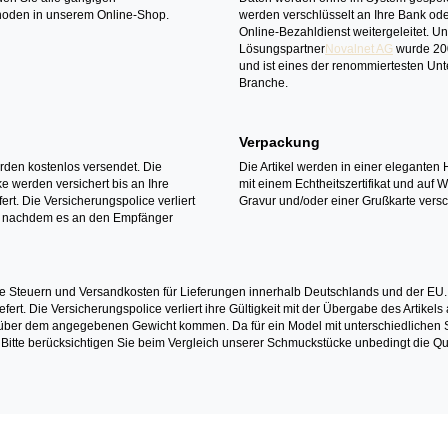
oden in unserem Online-Shop.
werden verschlüsselt an Ihre Bank ode
Online-Bezahldienst weitergeleitet. U
Lösungspartner
Novalnet AG
wurde 20
und ist eines der renommiertesten Un
Branche.
Verpackung
erden kostenlos versendet. Die
Die Artikel werden in einer eleganten 
 werden versichert bis an Ihre
mit einem Echtheitszertifikat und auf 
ert. Die Versicherungspolice verliert
Gravur und/oder einer Grußkarte versc
it nachdem es an den Empfänger
e Steuern und Versandkosten für Lieferungen innerhalb Deutschlands und der EU.
fert. Die Versicherungspolice verliert ihre Gültigkeit mit der Übergabe des Artik
r dem angegebenen Gewicht kommen. Da für ein Model mit unterschiedlichen Ste
 Bitte berücksichtigen Sie beim Vergleich unserer Schmuckstücke unbedingt die Qu