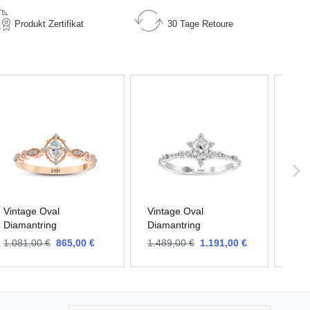
Produkt
Zertifikat
30 Tage
Retoure
Vintage Oval
Vintage Oval
Vint
Diamantring
Diamantring
Dia
1.081,00 €
865,00 €
1.489,00 €
1.191,00 €
2.0