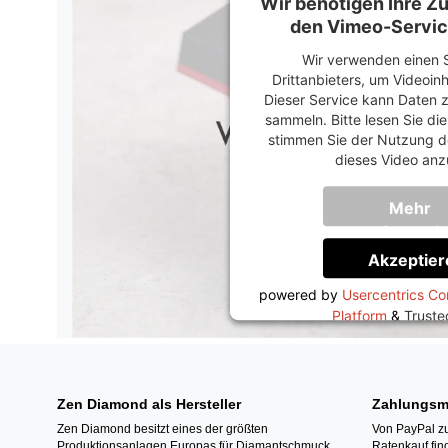
Wir benötigen Ihre 
den Vimeo-Servic
Wir verwenden einen S
Drittanbieters, um Videoin
Dieser Service kann Daten z
sammeln. Bitte lesen Sie di
stimmen Sie der Nutzung d
dieses Video anz
Mehr
Informati
Akzeptier
powered by
Usercentrics C
Platform
&
Trust
Zen Diamond als Hersteller
Zahlungsm
Zen Diamond besitzt eines der größten
Von PayPal zu
Produktionsanlagen Europas für Diamantschmuck.
Ratenkauf fin