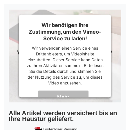
Wir benötigen Ihre
Zustimmung, um den Vimeo-
Service zu laden!
Wir verwenden einen Service eines
Drittanbieters, um Videoinhalte
einzubetten. Dieser Service kann Daten
zu Ihren Aktivitäten sammeln. Bitte lesen
Sie die Details durch und stimmen Sie
der Nutzung des Service zu, um dieses
Video anzusehen.
Mehr
Informationen
Akzeptieren
Alle Artikel werden versichert bis an
Ihre Haustür geliefert.
powered by
Usercentrics Consent
Management Platform
&
Trusted Shops
Kostenloser Versand