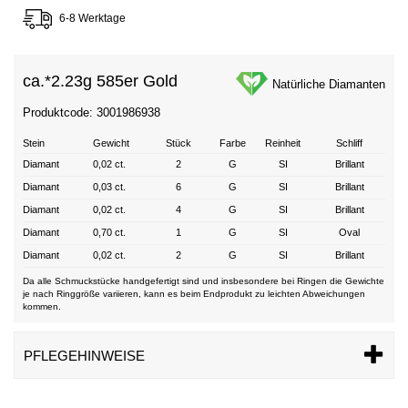
6-8 Werktage
ca.*
2.23g 585er Gold
Natürliche Diamanten
Produktcode: 3001986938
Stein
Gewicht
Stück
Farbe
Reinheit
Schliff
Diamant
0,02 ct.
2
G
SI
Brillant
Diamant
0,03 ct.
6
G
SI
Brillant
Diamant
0,02 ct.
4
G
SI
Brillant
Diamant
0,70 ct.
1
G
SI
Oval
Diamant
0,02 ct.
2
G
SI
Brillant
Da alle Schmuckstücke handgefertigt sind und insbesondere bei Ringen die Gewichte
je nach Ringgröße variieren, kann es beim Endprodukt zu leichten Abweichungen
kommen.
PFLEGEHINWEISE