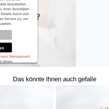
halte einzubetten.
u Ihren Aktivitäten
e Details durch und
es Service zu, um
usehen.
onen
en
onsent Management
ed Shops
Das könnte Ihnen auch gefalle