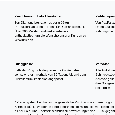
Zen Diamond als Hersteller
Zahlungsm
Zen Diamond besitzt eines der größten
Von PayPal zu
Produktionsanlagen Europas für Diamantschmuck.
Ratenkauf fin
Über 200 Meisterhandwerker arbeiten
Zahlungsmeth
enthusiastisch um die Wünsche unserer Kunden zu
verwirklichen.
Ringgröße
Versand
Falls der Ring nicht die passende Größe haben
Alle Artikel w
sollte, wird er innerhalb von 30 Tagen, folgend dem
Schmuckstücke
Zustelldatum, kostenlos angepasst.
Adresse gelief
ihre Gültigke
geliefert wird.
* Preisangaben beinhalten die gesetzliche MwSt. sowie andere möglich
Schmuckstücke werden in einer eleganten Holzschatulle, versichert gelie
es bei Gold- und Edelsteinschmuck zu Abweichungen von ±10% gegenübe