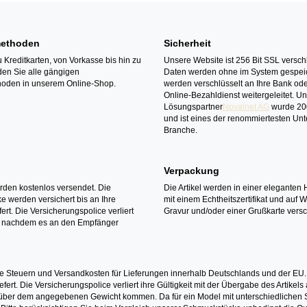
ethoden
Sicherheit
 Kreditkarten, von Vorkasse bis hin zu
Unsere Website ist 256 Bit SSL verschl
den Sie alle gängigen
Daten werden ohne im System gespeic
oden in unserem Online-Shop.
werden verschlüsselt an Ihre Bank ode
Online-Bezahldienst weitergeleitet. U
Lösungspartner
Novalnet AG
wurde 20
und ist eines der renommiertesten Un
Branche.
Verpackung
erden kostenlos versendet. Die
Die Artikel werden in einer eleganten 
 werden versichert bis an Ihre
mit einem Echtheitszertifikat und auf 
ert. Die Versicherungspolice verliert
Gravur und/oder einer Grußkarte versc
it nachdem es an den Empfänger
e Steuern und Versandkosten für Lieferungen innerhalb Deutschlands und der EU.
fert. Die Versicherungspolice verliert ihre Gültigkeit mit der Übergabe des Artik
r dem angegebenen Gewicht kommen. Da für ein Model mit unterschiedlichen Ste