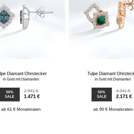
lpe Diamant Ohrstecker
Tulpe Diamant Ohrstec
in Gold mit Diamanten
in Gold mit Diamanten
2.941 €
4.341 €
50%
50%
1.471 €
2.171 €
SALE
SALE
ab 61 € Monatsraten
ab 90 € Monatsraten