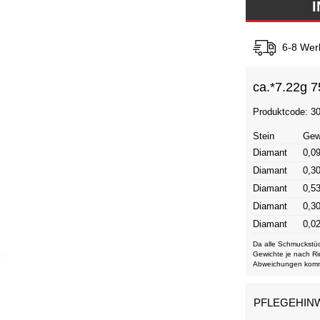
6-8 Wer
ca.*
7.22g 7
Produktcode: 3
Stein
Gew
Diamant
0,09
Diamant
0,30
Diamant
0,53
Diamant
0,30
Diamant
0,02
Da alle Schmuckstüc
Gewichte je nach Ri
Abweichungen kom
PFLEGEHIN