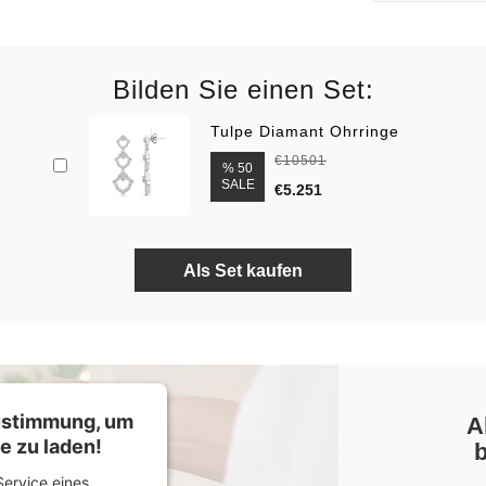
Bilden Sie einen Set:
Tulpe Diamant Ohrringe
€10501
% 50
SALE
€5.251
Zustimmung, um
A
e zu laden!
b
ervice eines