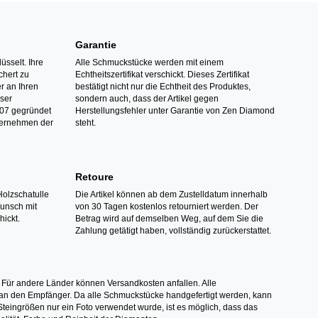
Garantie
üsselt. Ihre
Alle Schmuckstücke werden mit einem
hert zu
Echtheitszertifikat verschickt. Dieses Zertifikat
r an Ihren
bestätigt nicht nur die Echtheit des Produktes,
nser
sondern auch, dass der Artikel gegen
07 gegründet
Herstellungsfehler unter Garantie von Zen Diamond
ternehmen der
steht.
Retoure
Holzschatulle
Die Artikel können ab dem Zustelldatum innerhalb
Wunsch mit
von 30 Tagen kostenlos retourniert werden. Der
hickt.
Betrag wird auf demselben Weg, auf dem Sie die
Zahlung getätigt haben, vollständig zurückerstattet.
 Für andere Länder können Versandkosten anfallen. Alle
els an den Empfänger. Da alle Schmuckstücke handgefertigt werden, kann
ingrößen nur ein Foto verwendet wurde, ist es möglich, dass das