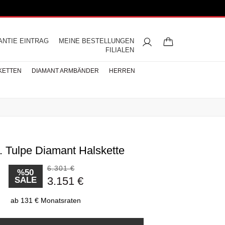
ANTIE EINTRAG
MEINE BESTELLUNGEN
FILIALEN
KETTEN
DIAMANT ARMBÄNDER
HERREN
t. Tulpe Diamant Halskette
ngsringe
mbänder
ntringe
bänder
iamant
ringe
res
s
Buchstaben Halskette
Herren Halsketten
Perlen Ohrringe
Halbmemoire
Eheringe
nd
Diamantringe
6.301 €
ÄNDER
%50
3.151 €
SALE
ÄNDER
BÄNDER
ab 131 € Monatsraten