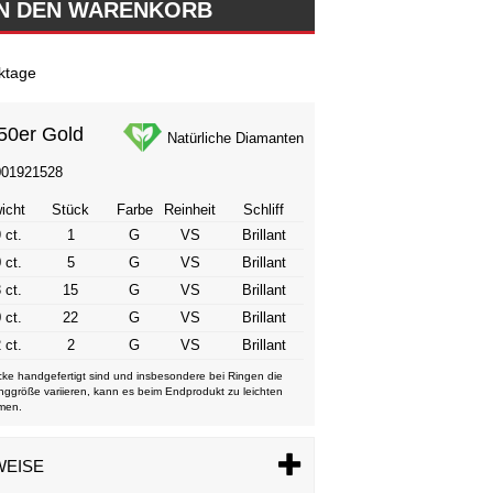
ktage
50er Gold
Natürliche Diamanten
001921528
icht
Stück
Farbe
Reinheit
Schliff
 ct.
1
G
VS
Brillant
 ct.
5
G
VS
Brillant
 ct.
15
G
VS
Brillant
 ct.
22
G
VS
Brillant
 ct.
2
G
VS
Brillant
ke handgefertigt sind und insbesondere bei Ringen die
nggröße variieren, kann es beim Endprodukt zu leichten
men.
WEISE