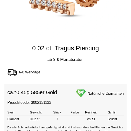
0.02 ct. Tragus Piercing
ab 9 € Monatsraten
6-8 Werktage
ca.*
0.45g 585er Gold
Natürliche Diamanten
Produktcode: 3002131133
Stein
Gewicht
Stück
Farbe
Reinheit
Schliff
Diamant
0,02 ct.
7
VS-SI
Brillant
Da alle Schmuckstücke handgefertigt sind und insbesondere bei Ringen die Gewichte