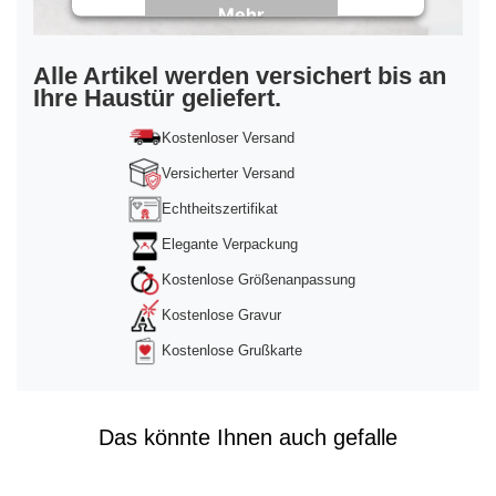
Mehr
Informationen
Akzeptieren
Alle Artikel werden versichert bis an
Ihre Haustür geliefert.
powered by
Usercentrics Consent
Management Platform
&
Trusted Shops
Kostenloser Versand
Versicherter Versand
Echtheitszertifikat
Elegante Verpackung
Kostenlose Größenanpassung
Kostenlose Gravur
Kostenlose Grußkarte
Das könnte Ihnen auch gefalle