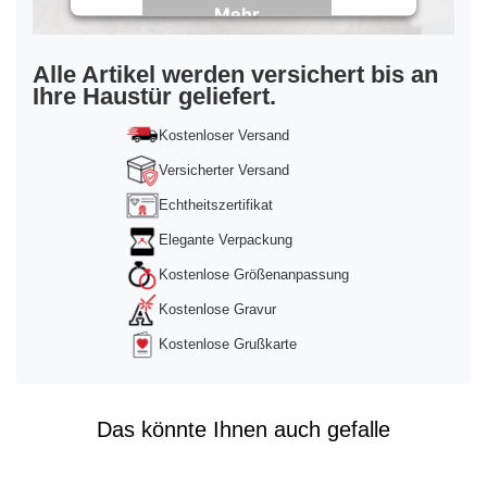
Mehr
Informationen
Akzeptieren
Alle Artikel werden versichert bis an
Ihre Haustür geliefert.
powered by
Usercentrics Consent
Management Platform
&
Trusted Shops
Kostenloser Versand
Versicherter Versand
Echtheitszertifikat
Elegante Verpackung
Kostenlose Größenanpassung
Kostenlose Gravur
Kostenlose Grußkarte
Das könnte Ihnen auch gefalle