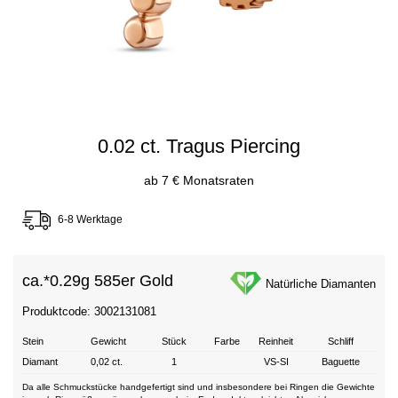
0.02 ct. Tragus Piercing
ab 7 € Monatsraten
6-8 Werktage
ca.*
0.29g 585er Gold
Natürliche Diamanten
Produktcode: 3002131081
Stein
Gewicht
Stück
Farbe
Reinheit
Schliff
Diamant
0,02 ct.
1
VS-SI
Baguette
Da alle Schmuckstücke handgefertigt sind und insbesondere bei Ringen die Gewichte