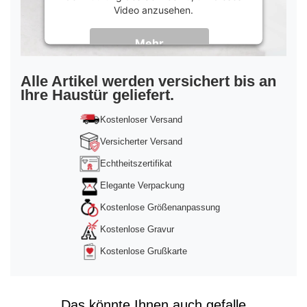
Video anzusehen.
Mehr
Informationen
Akzeptieren
Alle Artikel werden versichert bis an
Ihre Haustür geliefert.
powered by
Usercentrics Consent
Management Platform
&
Trusted Shops
Kostenloser Versand
Versicherter Versand
Echtheitszertifikat
Elegante Verpackung
Kostenlose Größenanpassung
Kostenlose Gravur
Kostenlose Grußkarte
Das könnte Ihnen auch gefalle