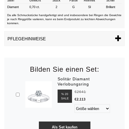
Stein
Gewicht
Stück
Farbe
Reinheit
Schliff
Diamant
0,70 ct.
2
G
SI
Brillant
Da alle Schmuckstücke handgefertigt sind und insbesondere bei Ringen die Gewichte
je nach Ringgröße variieren, kann es beim Endprodukt zu leichten Abweichungen
kommen.
PFLEGEHINWEISE
Bilden Sie einen Set:
Solitär Diamant
Verlobungsring
€2641
% 20
SALE
€2.113