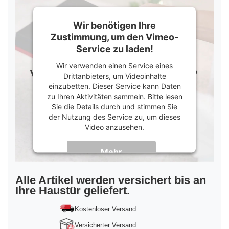
Wir benötigen Ihre
Zustimmung, um den Vimeo-
Service zu laden!
Wir verwenden einen Service eines
Drittanbieters, um Videoinhalte
einzubetten. Dieser Service kann Daten
zu Ihren Aktivitäten sammeln. Bitte lesen
Sie die Details durch und stimmen Sie
der Nutzung des Service zu, um dieses
Video anzusehen.
Mehr
Informationen
Akzeptieren
Alle Artikel werden versichert bis an
Ihre Haustür geliefert.
powered by
Usercentrics Consent
Management Platform
&
Trusted Shops
Kostenloser Versand
Versicherter Versand