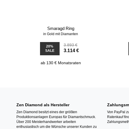
Smaragd Ring
in Gold mit Diamanten
3.893 €
20%
3.114 €
SALE
ab 130 € Monatsraten
Zen Diamond als Hersteller
Zahlungsm
Zen Diamond besitzt eines der größten
Von PayPal zu
Produktionsanlagen Europas für Diamantschmuck.
Ratenkauf fin
Über 200 Meisterhandwerker arbeiten
Zahlungsmeth
enthusiastisch um die Wünsche unserer Kunden zu