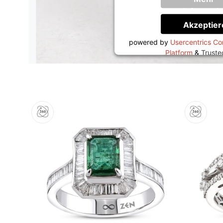
Informati
Akzeptier
powered by
Usercentrics C
Platform
&
Trust