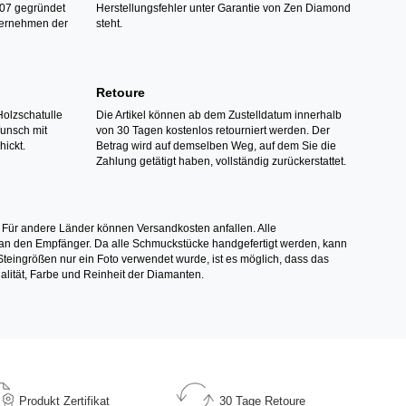
07 gegründet
Herstellungsfehler unter Garantie von Zen Diamond
ternehmen der
steht.
Retoure
Holzschatulle
Die Artikel können ab dem Zustelldatum innerhalb
Wunsch mit
von 30 Tagen kostenlos retourniert werden. Der
hickt.
Betrag wird auf demselben Weg, auf dem Sie die
Zahlung getätigt haben, vollständig zurückerstattet.
 Für andere Länder können Versandkosten anfallen. Alle
els an den Empfänger. Da alle Schmuckstücke handgefertigt werden, kann
ingrößen nur ein Foto verwendet wurde, ist es möglich, dass das
alität, Farbe und Reinheit der Diamanten.
Produkt
Zertifikat
30 Tage
Retoure