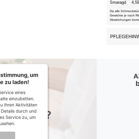
Smaragd
4,59
Da alle Schmuckstüc
Gewichte je nach Ri
Abweichungen kom
PFLEGEHIN
Zustimmung, um
A
e zu laden!
b
ervice eines
halte einzubetten.
u Ihren Aktivitäten
e Details durch und
es Service zu, um
usehen.