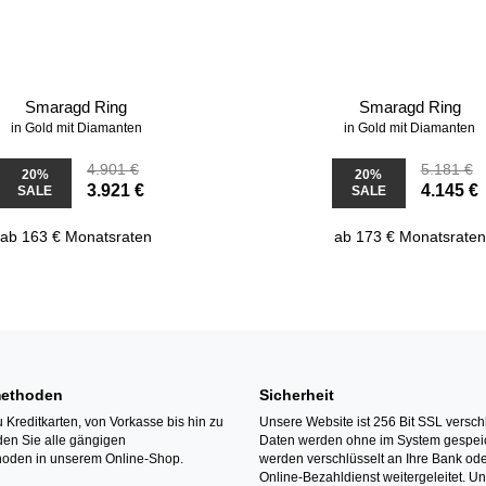
Smaragd Ring
Smaragd Ring
in Gold mit Diamanten
in Gold mit Diamanten
4.901 €
5.181 €
20%
20%
3.921 €
4.145 €
SALE
SALE
ab 163 € Monatsraten
ab 173 € Monatsraten
ethoden
Sicherheit
 Kreditkarten, von Vorkasse bis hin zu
Unsere Website ist 256 Bit SSL verschl
den Sie alle gängigen
Daten werden ohne im System gespeic
oden in unserem Online-Shop.
werden verschlüsselt an Ihre Bank ode
Online-Bezahldienst weitergeleitet. U