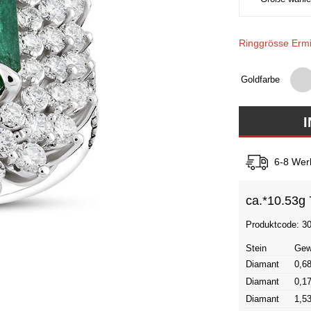
Ringgrösse Ermi
Goldfarbe
6-8 Wer
ca.*
10.53g 
Produktcode: 3
Stein
Gew
Diamant
0,68
Diamant
0,17
Diamant
1,53