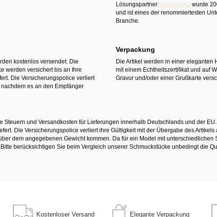
Lösungspartner
Novalnet AG
wurde 20
und ist eines der renommiertesten Un
Branche.
Verpackung
erden kostenlos versendet. Die
Die Artikel werden in einer eleganten 
 werden versichert bis an Ihre
mit einem Echtheitszertifikat und auf 
ert. Die Versicherungspolice verliert
Gravur und/oder einer Grußkarte versc
it nachdem es an den Empfänger
e Steuern und Versandkosten für Lieferungen innerhalb Deutschlands und der EU.
fert. Die Versicherungspolice verliert ihre Gültigkeit mit der Übergabe des Artik
r dem angegebenen Gewicht kommen. Da für ein Model mit unterschiedlichen Ste
 Bitte berücksichtigen Sie beim Vergleich unserer Schmuckstücke unbedingt die Qu
Kostenloser
Versand
Elegante
Verpackung