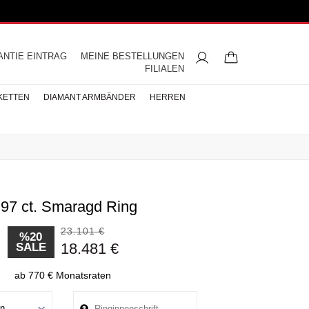
ANTIE EINTRAG
MEINE BESTELLUNGEN
FILIALEN
KETTEN
DIAMANT ARMBÄNDER
HERREN
.97 ct. Smaragd Ring
ngsringe
mbänder
ntringe
bänder
iamant
ringe
res
s
Buchstaben Halskette
Herren Halsketten
Perlen Ohrringe
Halbmemoire
Eheringe
nd
Diamantringe
23.101 €
ÄNDER
%20
18.481 €
SALE
ÄNDER
BÄNDER
ab 770 € Monatsraten