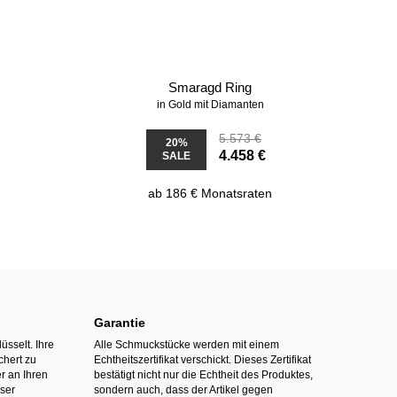
Smaragd Ring
in Gold mit Diamanten
5.573 €
20%
4.458 €
SALE
ab 186 € Monatsraten
Garantie
üsselt. Ihre
Alle Schmuckstücke werden mit einem
hert zu
Echtheitszertifikat verschickt. Dieses Zertifikat
r an Ihren
bestätigt nicht nur die Echtheit des Produktes,
nser
sondern auch, dass der Artikel gegen