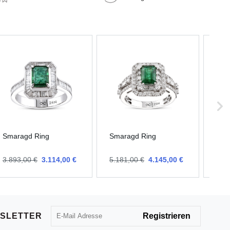
Smaragd Ring
Smaragd Ring
Sma
31.
3.893,00 €
3.114,00 €
5.181,00 €
4.145,00 €
24.
SLETTER