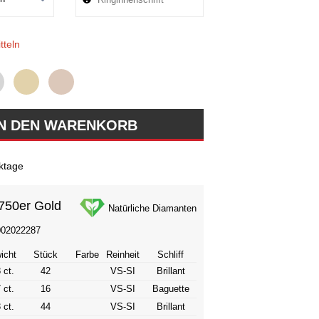
tteln
ktage
750er Gold
Natürliche Diamanten
002022287
icht
Stück
Farbe
Reinheit
Schliff
 ct.
42
VS-SI
Brillant
 ct.
16
VS-SI
Baguette
 ct.
44
VS-SI
Brillant