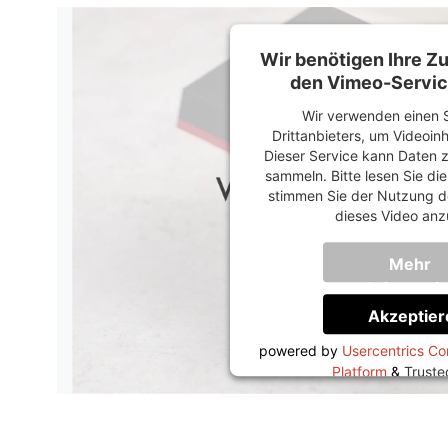
Wir benötigen Ihre 
den Vimeo-Servic
Wir verwenden einen S
Drittanbieters, um Videoin
Dieser Service kann Daten z
sammeln. Bitte lesen Sie di
stimmen Sie der Nutzung d
dieses Video anz
Mehr
Informati
Akzeptier
powered by
Usercentrics C
Platform
&
Trust