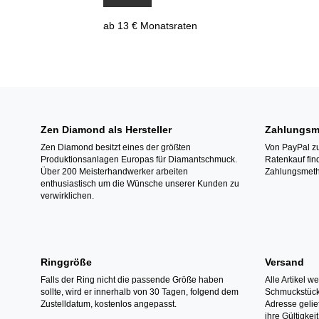
ab 13 € Monatsraten
Zen Diamond als Hersteller
Zahlungsm
Zen Diamond besitzt eines der größten
Von PayPal zu
Produktionsanlagen Europas für Diamantschmuck.
Ratenkauf fin
Über 200 Meisterhandwerker arbeiten
Zahlungsmeth
enthusiastisch um die Wünsche unserer Kunden zu
verwirklichen.
Ringgröße
Versand
Falls der Ring nicht die passende Größe haben
Alle Artikel w
sollte, wird er innerhalb von 30 Tagen, folgend dem
Schmuckstücke
Zustelldatum, kostenlos angepasst.
Adresse gelief
ihre Gültigke