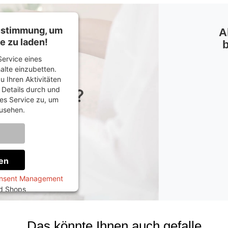
Zustimmung, um
A
e zu laden!
b
ervice eines
halte einzubetten.
u Ihren Aktivitäten
e Details durch und
es Service zu, um
usehen.
onen
en
onsent Management
ed Shops
Das könnte Ihnen auch gefalle