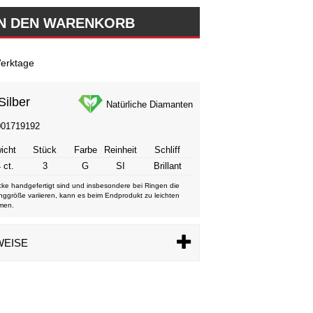
erktage
Silber
Natürliche Diamanten
001719192
icht
Stück
Farbe
Reinheit
Schliff
 ct.
3
G
SI
Brillant
ke handgefertigt sind und insbesondere bei Ringen die
nggröße variieren, kann es beim Endprodukt zu leichten
men.
WEISE