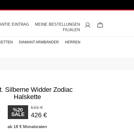
ANTIE EINTRAG
MEINE BESTELLUNGEN
FILIALEN
KETTEN
DIAMANT ARMBÄNDER
HERREN
t. Silberne Widder Zodiac
ngsringe
mbänder
ntringe
bänder
iamant
ringe
res
s
Buchstaben Halskette
Herren Halsketten
Perlen Ohrringe
Halbmemoire
Eheringe
Halskette
nd
Diamantringe
ÄNDER
533 €
ÄNDER
%20
426 €
BÄNDER
SALE
ab 18 € Monatsraten