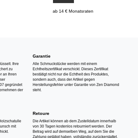
ab 14 € Monatsraten
Garantie
üsselt. Ihre
Alle Schmuckstücke werden mit einem
hert zu
Echtheitszertifikat verschickt. Dieses Zertifikat
r an Ihren
bestätigt nicht nur die Echtheit des Produktes,
nser
sondern auch, dass der Artikel gegen
07 gegründet
Herstellungsfehler unter Garantie von Zen Diamond
ternehmen der
steht.
Retoure
Holzschatulle
Die Artikel können ab dem Zustelldatum innerhalb
Wunsch mit
von 30 Tagen kostenlos retourniert werden. Der
hickt.
Betrag wird auf demselben Weg, auf dem Sie die
Zahlung getätigt haben, vollständig zurückerstattet.