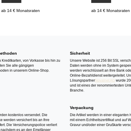
ab 14 € Monatsraten
ab 14 € Monatsraten
ethoden
Sicherheit
 Kreditkarten, von Vorkasse bis hin zu
Unsere Website ist 256 Bit SSL verschl
den Sie alle gängigen
Daten werden ohne im System gespeic
oden in unserem Online-Shop.
werden verschlüsselt an Ihre Bank ode
Online-Bezahldienst weitergeleitet. U
Lösungspartner
Novalnet AG
wurde 20
und ist eines der renommiertesten Un
Branche.
Verpackung
erden kostenlos versendet. Die
Die Artikel werden in einer eleganten 
 werden versichert bis an Ihre
mit einem Echtheitszertifikat und auf 
ert. Die Versicherungspolice verliert
Gravur und/oder einer Grußkarte versc
it nachdem es an den Empfänger