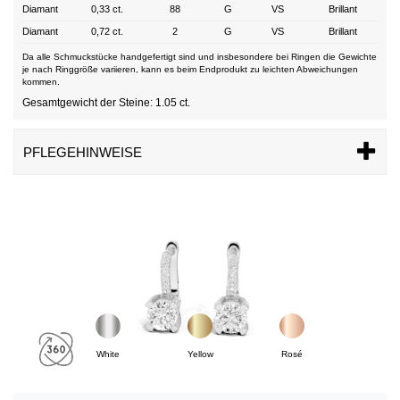
Diamant
0,33 ct.
88
G
VS
Brillant
Diamant
0,72 ct.
2
G
VS
Brillant
Da alle Schmuckstücke handgefertigt sind und insbesondere bei Ringen die Gewichte
je nach Ringgröße variieren, kann es beim Endprodukt zu leichten Abweichungen
kommen.
Gesamtgewicht der Steine: 1.05 ct.
PFLEGEHINWEISE
White
Yellow
Rosé