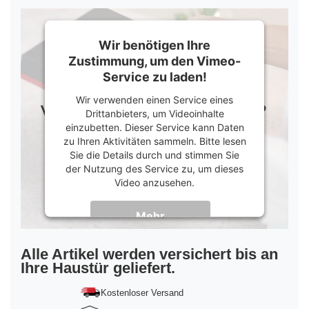
Wir benötigen Ihre
Zustimmung, um den Vimeo-
Service zu laden!
Wir verwenden einen Service eines
Drittanbieters, um Videoinhalte
einzubetten. Dieser Service kann Daten
zu Ihren Aktivitäten sammeln. Bitte lesen
Sie die Details durch und stimmen Sie
der Nutzung des Service zu, um dieses
Video anzusehen.
Mehr
Informationen
Akzeptieren
Alle Artikel werden versichert bis an
Ihre Haustür geliefert.
powered by
Usercentrics Consent
Management Platform
&
Trusted Shops
Kostenloser Versand