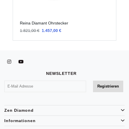
Reina Diamant Ohrstecker
R
1.821,00 €
1.457,00 €
1
NEWSLETTER
Zen Diamond
Informationen