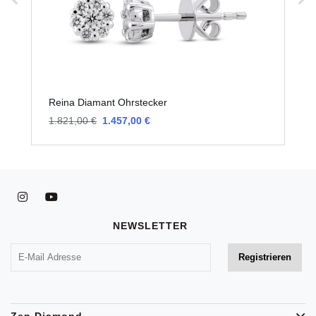
Reina Diamant Ohrstecker
R
1.821,00 €
1.457,00 €
1
NEWSLETTER
Zen Diamond