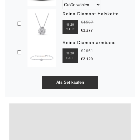
Reina Diamant Halskette
€1597
% 20
SALE
€1.277
Reina Diamantarmband
€2661
% 20
SALE
€2.129