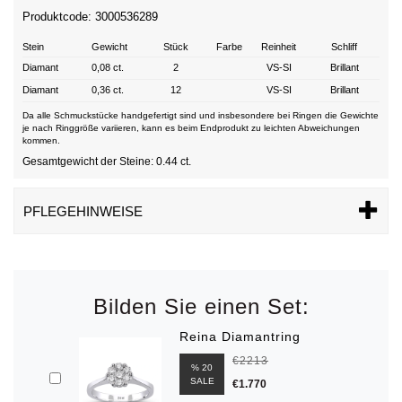
Produktcode: 3000536289
Stein
Gewicht
Stück
Farbe
Reinheit
Schliff
Diamant
0,08 ct.
2
VS-SI
Brillant
Diamant
0,36 ct.
12
VS-SI
Brillant
Da alle Schmuckstücke handgefertigt sind und insbesondere bei Ringen die Gewichte
je nach Ringgröße variieren, kann es beim Endprodukt zu leichten Abweichungen
kommen.
Gesamtgewicht der Steine: 0.44 ct.
PFLEGEHINWEISE
Bilden Sie einen Set:
Reina Diamantring
€2213
% 20
SALE
€1.770