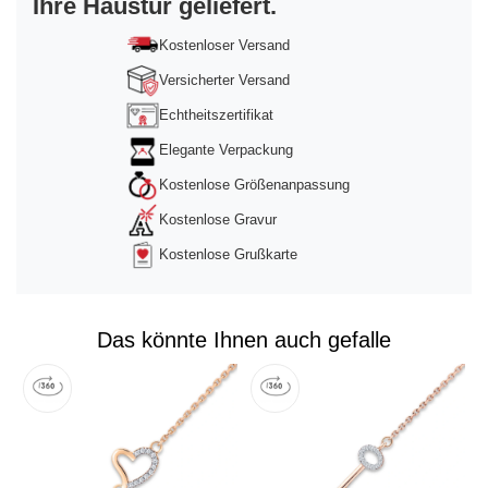
Ihre Haustür geliefert.
powered by
Usercentrics Consent
Management Platform
&
Trusted Shops
Kostenloser Versand
Versicherter Versand
Echtheitszertifikat
Elegante Verpackung
Kostenlose Größenanpassung
Kostenlose Gravur
Kostenlose Grußkarte
Das könnte Ihnen auch gefalle