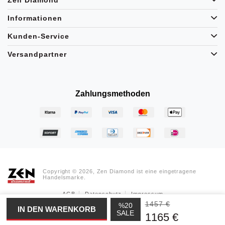
Informationen
Kunden-Service
Versandpartner
Zahlungsmethoden
Copyright © 2026, Zen Diamond ist eine eingetragene
Handelsmarke.
AGB
Datenschutz
Impressum
1457 €
%20
SALE
1165 €