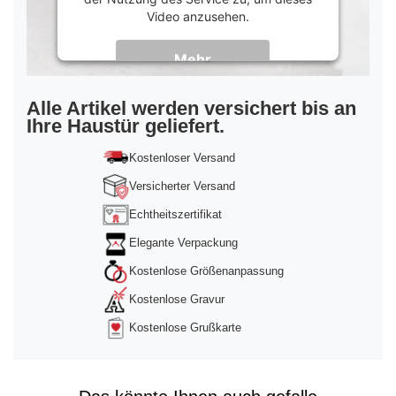
Video anzusehen.
Mehr
Informationen
Akzeptieren
Alle Artikel werden versichert bis an
Ihre Haustür geliefert.
powered by
Usercentrics Consent
Management Platform
&
Trusted Shops
Kostenloser Versand
Versicherter Versand
Echtheitszertifikat
Elegante Verpackung
Kostenlose Größenanpassung
Kostenlose Gravur
Kostenlose Grußkarte