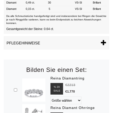
Diamant
0,49 ct.
30
VS-SI
Brillant
Diamant
0,15 ct.
5
VS-SI
Brillant
Da alle Schmuckstücke handgefertigt sind und insbesondere bei Ringen die Gewichte
je nach Ringgröße variieren, kann es beim Endprodukt zu leichten Abweichungen
kommen.
Gesamtgewicht der Steine: 0.64 ct.
PFLEGEHINWEISE
Bilden Sie einen Set:
Reina Diamantring
€2213
% 20
SALE
€1.770
Reina Diamant Ohrringe