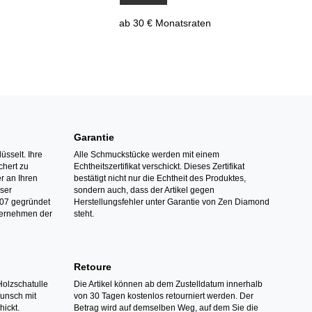
ab 30 € Monatsraten
Garantie
üsselt. Ihre
Alle Schmuckstücke werden mit einem
hert zu
Echtheitszertifikat verschickt. Dieses Zertifikat
r an Ihren
bestätigt nicht nur die Echtheit des Produktes,
nser
sondern auch, dass der Artikel gegen
07 gegründet
Herstellungsfehler unter Garantie von Zen Diamond
ternehmen der
steht.
Retoure
Holzschatulle
Die Artikel können ab dem Zustelldatum innerhalb
Wunsch mit
von 30 Tagen kostenlos retourniert werden. Der
hickt.
Betrag wird auf demselben Weg, auf dem Sie die