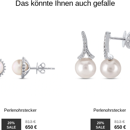
Das könnte Ihnen auch gefalle
Perlenohrstecker
Perlenohrstecker
813 €
813 €
20%
20%
650 €
650 €
SALE
SALE