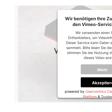
Wir benötigen Ihre 
den Vimeo-Servic
Wir verwenden einen S
Drittanbieters, um Videoin
Dieser Service kann Daten z
sammeln. Bitte lesen Sie di
stimmen Sie der Nutzung d
dieses Video anz
Mehr
Informati
Akzeptier
powered by
Usercentrics C
Platform
&
Trust