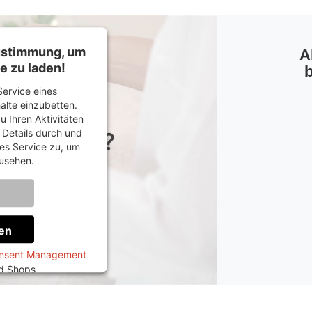
Zustimmung, um
A
e zu laden!
b
ervice eines
halte einzubetten.
u Ihren Aktivitäten
e Details durch und
es Service zu, um
usehen.
onen
en
onsent Management
ed Shops