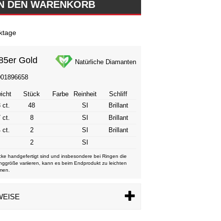
ktage
85er Gold
Natürliche Diamanten
001896658
icht
Stück
Farbe
Reinheit
Schliff
 ct.
48
SI
Brillant
 ct.
8
SI
Brillant
 ct.
2
SI
Brillant
2
SI
ke handgefertigt sind und insbesondere bei Ringen die
nggröße variieren, kann es beim Endprodukt zu leichten
men.
WEISE