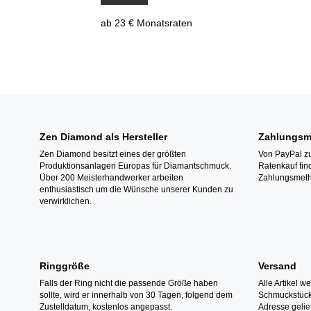
ab 23 € Monatsraten
Zen Diamond als Hersteller
Zahlungsm
Zen Diamond besitzt eines der größten
Von PayPal zu
Produktionsanlagen Europas für Diamantschmuck.
Ratenkauf fin
Über 200 Meisterhandwerker arbeiten
Zahlungsmeth
enthusiastisch um die Wünsche unserer Kunden zu
verwirklichen.
Ringgröße
Versand
Falls der Ring nicht die passende Größe haben
Alle Artikel w
sollte, wird er innerhalb von 30 Tagen, folgend dem
Schmuckstücke
Zustelldatum, kostenlos angepasst.
Adresse gelief