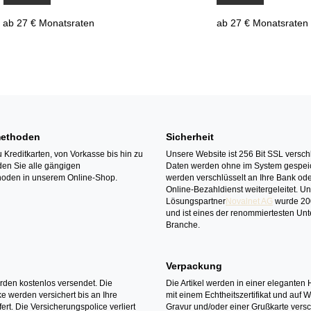
ab 27 € Monatsraten
ab 27 € Monatsraten
ethoden
Sicherheit
 Kreditkarten, von Vorkasse bis hin zu
Unsere Website ist 256 Bit SSL verschl
den Sie alle gängigen
Daten werden ohne im System gespeic
oden in unserem Online-Shop.
werden verschlüsselt an Ihre Bank ode
Online-Bezahldienst weitergeleitet. U
Lösungspartner
Novalnet AG
wurde 20
und ist eines der renommiertesten Un
Branche.
Verpackung
erden kostenlos versendet. Die
Die Artikel werden in einer eleganten 
 werden versichert bis an Ihre
mit einem Echtheitszertifikat und auf 
ert. Die Versicherungspolice verliert
Gravur und/oder einer Grußkarte versc