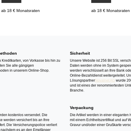
ab 18 € Monatsraten
ab 18 € Monatsraten
ethoden
Sicherheit
 Kreditkarten, von Vorkasse bis hin zu
Unsere Website ist 256 Bit SSL verschl
den Sie alle gängigen
Daten werden ohne im System gespeic
oden in unserem Online-Shop.
werden verschlüsselt an Ihre Bank ode
Online-Bezahldienst weitergeleitet. U
Lösungspartner
Novalnet AG
wurde 20
und ist eines der renommiertesten Un
Branche.
Verpackung
erden kostenlos versendet. Die
Die Artikel werden in einer eleganten 
 werden versichert bis an Ihre
mit einem Echtheitszertifikat und auf 
ert. Die Versicherungspolice verliert
Gravur und/oder einer Grußkarte versc
it nachdem es an den Empfänger