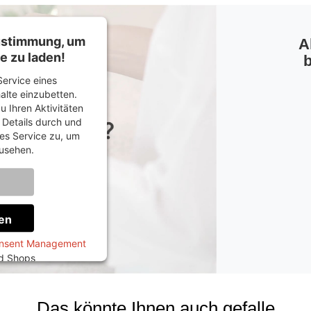
Zustimmung, um
A
e zu laden!
b
ervice eines
halte einzubetten.
u Ihren Aktivitäten
e Details durch und
es Service zu, um
usehen.
onen
en
onsent Management
ed Shops
Das könnte Ihnen auch gefalle