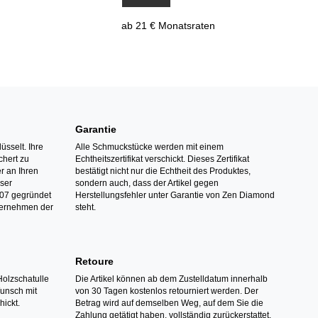
ab 21 € Monatsraten
Garantie
üsselt. Ihre
Alle Schmuckstücke werden mit einem
hert zu
Echtheitszertifikat verschickt. Dieses Zertifikat
r an Ihren
bestätigt nicht nur die Echtheit des Produktes,
nser
sondern auch, dass der Artikel gegen
07 gegründet
Herstellungsfehler unter Garantie von Zen Diamond
ternehmen der
steht.
Retoure
Holzschatulle
Die Artikel können ab dem Zustelldatum innerhalb
Wunsch mit
von 30 Tagen kostenlos retourniert werden. Der
hickt.
Betrag wird auf demselben Weg, auf dem Sie die
Zahlung getätigt haben, vollständig zurückerstattet.