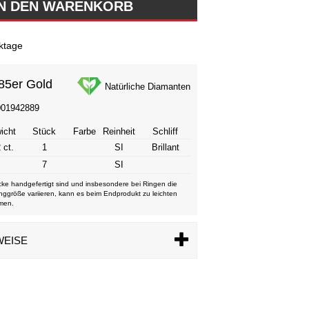
ktage
85er Gold
Natürliche Diamanten
001942889
icht
Stück
Farbe
Reinheit
Schliff
 ct.
1
SI
Brillant
7
SI
ke handgefertigt sind und insbesondere bei Ringen die
nggröße variieren, kann es beim Endprodukt zu leichten
men.
WEISE