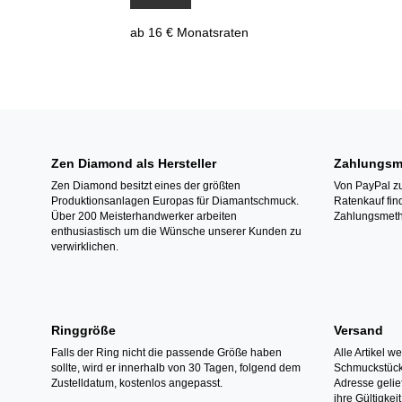
ab 16 € Monatsraten
Zen Diamond als Hersteller
Zahlungsm
Zen Diamond besitzt eines der größten
Von PayPal zu
Produktionsanlagen Europas für Diamantschmuck.
Ratenkauf fin
Über 200 Meisterhandwerker arbeiten
Zahlungsmeth
enthusiastisch um die Wünsche unserer Kunden zu
verwirklichen.
Ringgröße
Versand
Falls der Ring nicht die passende Größe haben
Alle Artikel w
sollte, wird er innerhalb von 30 Tagen, folgend dem
Schmuckstücke
Zustelldatum, kostenlos angepasst.
Adresse gelief
ihre Gültigke