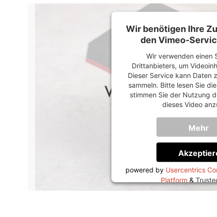
Wir benötigen Ihre 
den Vimeo-Servic
Wir verwenden einen S
Drittanbieters, um Videoin
Dieser Service kann Daten z
sammeln. Bitte lesen Sie di
stimmen Sie der Nutzung d
dieses Video anz
Mehr
Informati
Akzeptier
powered by
Usercentrics C
Platform
&
Trust