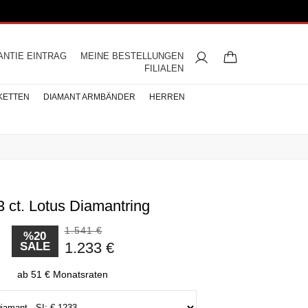
ANTIE EINTRAG
MEINE BESTELLUNGEN
FILIALEN
KETTEN
DIAMANT ARMBÄNDER
HERREN
3 ct. Lotus Diamantring
ngsringe
mbänder
ntringe
bänder
iamant
ringe
res
s
Buchstaben Halskette
Herren Halsketten
Perlen Ohrringe
Halbmemoire
Eheringe
nd
Diamantringe
1.541 €
ÄNDER
%20
1.233 €
SALE
ÄNDER
BÄNDER
ab 51 € Monatsraten