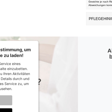
Gewichte je nach Ri
Abweichungen kom
PFLEGEHIN
Zustimmung, um
A
e zu laden!
b
ervice eines
halte einzubetten.
u Ihren Aktivitäten
e Details durch und
es Service zu, um
usehen.
onen