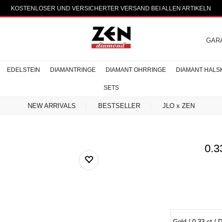
KOSTENLOSER UND VERSICHERTER VERSAND BEI ALLEN ARTIKELN
GAR
EDELSTEIN
DIAMANTRINGE
DIAMANT OHRRINGE
DIAMANT HALS
SETS
NEW ARRIVALS
BESTSELLER
JLO x ZEN
0.3
 Diamantringe
in Halsketten
n Halsketten
 Silberringe
tte Diamant
sarmbänder
Creolen
Solitär
Edelstein Ohrringe
Herren Ohrstecker
Baguette Diamant
Reina Halsketten
Design Ohrringe
Handketten
Fünfstein
Moderne
Halo Verlobu
Edelstein Ar
Reina Diama
Charme Arm
Baguette D
Reina Ohr
Accessoi
Collier
obungsringe
lsketten
Verlobungsringe
Diamantringe
Ohrringe
Armba
R HALSKETTEN
SAPHIR OHRRINGE
SAPHIR ARMB
N HALSKETTEN
RUBIN OHRRINGE
RUBIN ARMB
GD HALSKETTEN
SMARAGD OHRRINGE
SMARAGD ARM
ELSTEIN
ANDERE EDELSTEIN OHRRINGE
ANDERE EDELSTEIN
EN
ARMBÄNDER