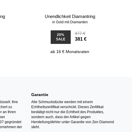
ing
Unendlichkeit Diamantring
in Gold mit Diamanten
477 €
20%
381 €
SALE
ab 16 € Monatsraten
Garantie
üsselt. Ihre
Alle Schmuckstücke werden mit einem
hert zu
Echtheitszertifikat verschickt. Dieses Zertifikat
r an Ihren
bestätigt nicht nur die Echtheit des Produktes,
nser
sondern auch, dass der Artikel gegen
07 gegründet
Herstellungsfehler unter Garantie von Zen Diamond
ternehmen der
steht.