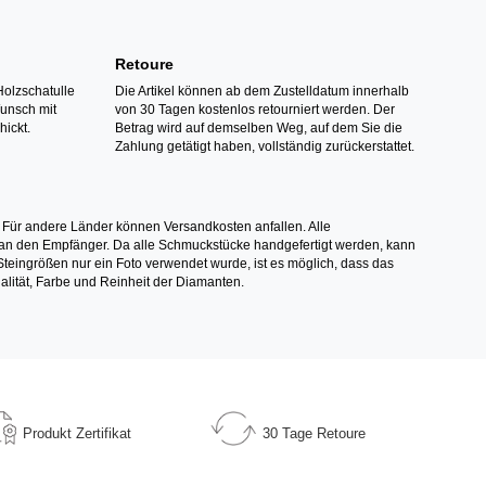
Retoure
Holzschatulle
Die Artikel können ab dem Zustelldatum innerhalb
Wunsch mit
von 30 Tagen kostenlos retourniert werden. Der
hickt.
Betrag wird auf demselben Weg, auf dem Sie die
Zahlung getätigt haben, vollständig zurückerstattet.
 Für andere Länder können Versandkosten anfallen. Alle
els an den Empfänger. Da alle Schmuckstücke handgefertigt werden, kann
ingrößen nur ein Foto verwendet wurde, ist es möglich, dass das
alität, Farbe und Reinheit der Diamanten.
Produkt
Zertifikat
30 Tage
Retoure