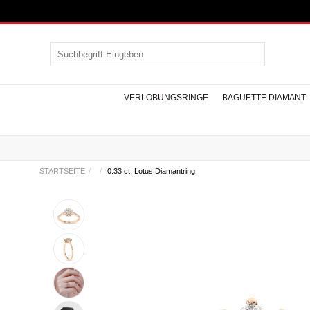
VERLOBUNGSRINGE
BAGUETTE DIAMANT
STARTSEITE
0.33 ct. Lotus Diamantring
Design Diamantringe
Design Armbänder
Herren Armbänder
Baguette Diamant
Solitär Halsketten
Edelstein Ringe
Seitenstein
Ohrstecker
Memoire
Edelste
Desig
Herren
Bague
Tenni
Verlobungsringe
Ringe
Verl
Ha
SAPHIR RINGE
SAPHI
RUBIN RINGE
RUBI
SMARAGD RINGE
SMARA
ANDERE EDELSTEIN RINGE
ANDERE ED
HALSKETT
Kreuzanhänger
Tragus