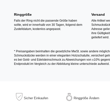
Ringgröße
Versand
Falls der Ring nicht die passende Größe haben
Alle Artikel w
sollte, wird er innerhalb von 30 Tagen, folgend dem
Schmuckstücke
Zustelldatum, kostenlos angepasst.
Adresse gelief
ihre Gültigke
geliefert wird.
* Preisangaben beinhalten die gesetzliche MwSt. sowie andere möglich
Schmuckstücke werden in einer eleganten Holzschatulle, versichert gelie
es bei Gold- und Edelsteinschmuck zu Abweichungen von ±10% gegenübe
Endprodukt im Vergleich zu der Abbildung kleine unterschiede aufweist.
Sicher
Einkaufen
Ringgröße
Ändern