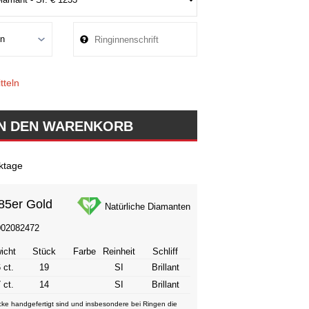
tteln
ktage
85er Gold
Natürliche Diamanten
002082472
icht
Stück
Farbe
Reinheit
Schliff
 ct.
19
SI
Brillant
 ct.
14
SI
Brillant
ke handgefertigt sind und insbesondere bei Ringen die