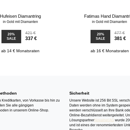
Hufeisen Diamantring
Fatimas Hand Diamantr
in Gold mit Diamanten
in Gold mit Diamanten
421 €
477 €
20%
20%
337 €
381 €
SALE
SALE
ab 14 € Monatsraten
ab 16 € Monatsraten
ethoden
Sicherheit
 Kreditkarten, von Vorkasse bis hin zu
Unsere Website ist 256 Bit SSL verschl
den Sie alle gängigen
Daten werden ohne im System gespeic
oden in unserem Online-Shop.
werden verschlüsselt an Ihre Bank ode
Online-Bezahldienst weitergeleitet. U
Lösungspartner
Novalnet AG
wurde 20
und ist eines der renommiertesten Un
Branche.