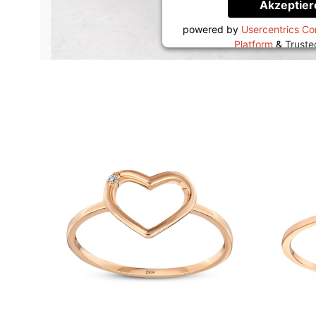
Akzeptier
powered by
Usercentrics C
Platform
&
Trust