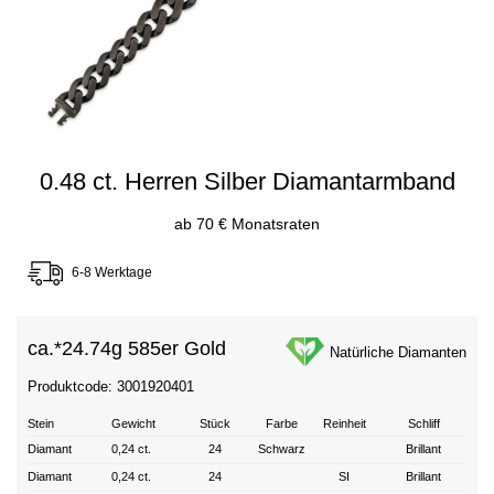
0.48 ct. Herren Silber Diamantarmband
ab 70 € Monatsraten
6-8 Werktage
ca.*
24.74g 585er Gold
Natürliche Diamanten
Produktcode: 3001920401
Stein
Gewicht
Stück
Farbe
Reinheit
Schliff
Diamant
0,24 ct.
24
Schwarz
Brillant
Diamant
0,24 ct.
24
SI
Brillant