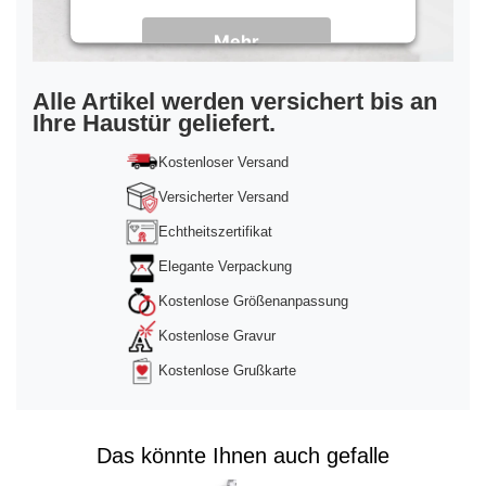
Mehr
Informationen
Akzeptieren
Alle Artikel werden versichert bis an
Ihre Haustür geliefert.
powered by
Usercentrics Consent
Management Platform
&
Trusted Shops
Kostenloser Versand
Versicherter Versand
Echtheitszertifikat
Elegante Verpackung
Kostenlose Größenanpassung
Kostenlose Gravur
Kostenlose Grußkarte
Das könnte Ihnen auch gefalle