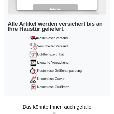
Mehr
Informationen
Akzeptieren
Alle Artikel werden versichert bis an
Ihre Haustür geliefert.
powered by
Usercentrics Consent
Management Platform
&
Trusted Shops
Kostenloser Versand
Versicherter Versand
Echtheitszertifikat
Elegante Verpackung
Kostenlose Größenanpassung
Kostenlose Gravur
Kostenlose Grußkarte
Das könnte Ihnen auch gefalle