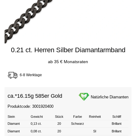
0.21 ct. Herren Silber Diamantarmband
ab 35 € Monatsraten
6-8 Werktage
ca.*
16.15g 585er Gold
Natürliche Diamanten
Produktcode: 3001920400
Stein
Gewicht
Stück
Farbe
Reinheit
Schliff
Diamant
0,13 ct.
20
Schwarz
Brillant
Diamant
0,08 ct.
20
SI
Brillant