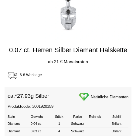
0.07 ct. Herren Silber Diamant Halskette
ab 21 € Monatsraten
6-8 Werktage
ca.*
27.93g Silber
Natürliche Diamanten
Produktcode: 3001920359
Stein
Gewicht
Stück
Farbe
Reinheit
Schliff
Diamant
0,04 ct.
1
Schwarz
Brillant
Diamant
0,03 ct.
4
Schwarz
Brillant