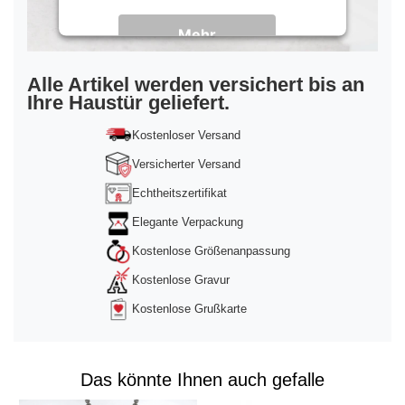
Mehr
Informationen
Akzeptieren
Alle Artikel werden versichert bis an
Ihre Haustür geliefert.
powered by
Usercentrics Consent
Management Platform
&
Trusted Shops
Kostenloser Versand
Versicherter Versand
Echtheitszertifikat
Elegante Verpackung
Kostenlose Größenanpassung
Kostenlose Gravur
Kostenlose Grußkarte
Das könnte Ihnen auch gefalle