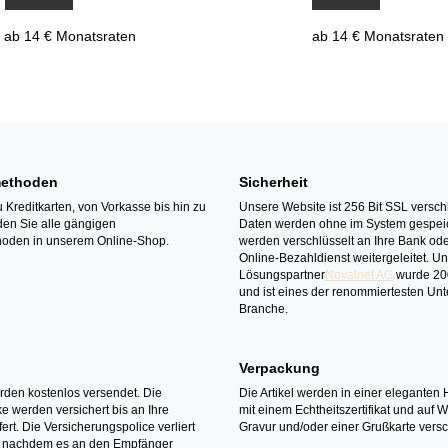
ab 14 € Monatsraten
ab 14 € Monatsraten
ethoden
Sicherheit
 Kreditkarten, von Vorkasse bis hin zu
Unsere Website ist 256 Bit SSL verschl
den Sie alle gängigen
Daten werden ohne im System gespeic
oden in unserem Online-Shop.
werden verschlüsselt an Ihre Bank ode
Online-Bezahldienst weitergeleitet. U
Lösungspartner
Novalnet AG
wurde 20
und ist eines der renommiertesten Un
Branche.
Verpackung
erden kostenlos versendet. Die
Die Artikel werden in einer eleganten 
 werden versichert bis an Ihre
mit einem Echtheitszertifikat und auf 
ert. Die Versicherungspolice verliert
Gravur und/oder einer Grußkarte versc
it nachdem es an den Empfänger