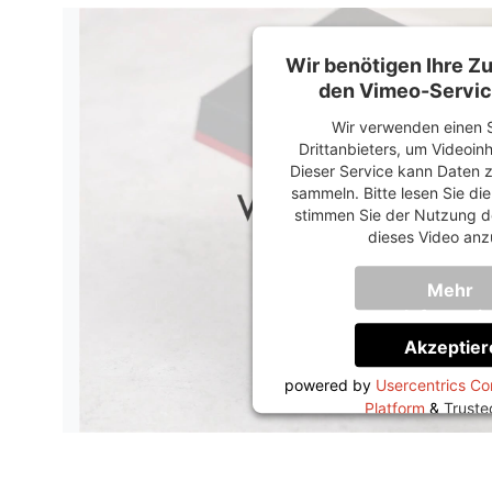
Wir benötigen Ihre 
den Vimeo-Servic
Wir verwenden einen S
Drittanbieters, um Videoin
Dieser Service kann Daten z
sammeln. Bitte lesen Sie di
stimmen Sie der Nutzung d
dieses Video anz
Mehr
Informati
Akzeptier
powered by
Usercentrics C
Platform
&
Trust