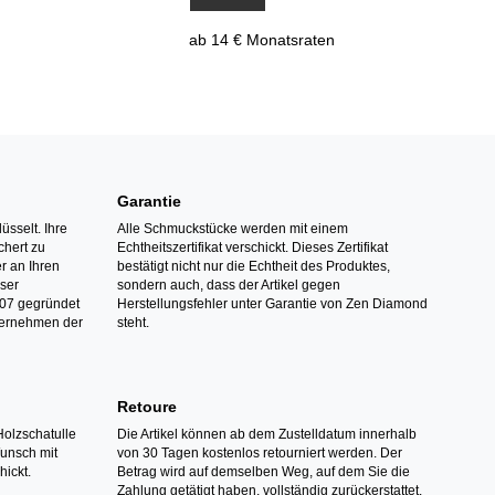
ab 14 € Monatsraten
Garantie
üsselt. Ihre
Alle Schmuckstücke werden mit einem
hert zu
Echtheitszertifikat verschickt. Dieses Zertifikat
r an Ihren
bestätigt nicht nur die Echtheit des Produktes,
nser
sondern auch, dass der Artikel gegen
07 gegründet
Herstellungsfehler unter Garantie von Zen Diamond
ternehmen der
steht.
Retoure
Holzschatulle
Die Artikel können ab dem Zustelldatum innerhalb
Wunsch mit
von 30 Tagen kostenlos retourniert werden. Der
hickt.
Betrag wird auf demselben Weg, auf dem Sie die
Zahlung getätigt haben, vollständig zurückerstattet.