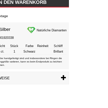
ktage
Silber
Natürliche Diamanten
001920338
icht
Stück
Farbe
Reinheit
Schliff
 ct.
1
Schwarz
Brillant
ke handgefertigt sind und insbesondere bei Ringen die
nggröße variieren, kann es beim Endprodukt zu leichten
men.
WEISE