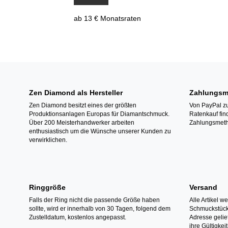
ab 13 € Monatsraten
Zen Diamond als Hersteller
Zahlungsm
Zen Diamond besitzt eines der größten
Von PayPal zu
Produktionsanlagen Europas für Diamantschmuck.
Ratenkauf fin
Über 200 Meisterhandwerker arbeiten
Zahlungsmeth
enthusiastisch um die Wünsche unserer Kunden zu
verwirklichen.
Ringgröße
Versand
Falls der Ring nicht die passende Größe haben
Alle Artikel w
sollte, wird er innerhalb von 30 Tagen, folgend dem
Schmuckstücke
Zustelldatum, kostenlos angepasst.
Adresse gelief
ihre Gültigke