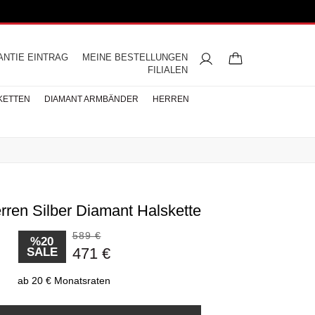
ANTIE EINTRAG
MEINE BESTELLUNGEN
FILIALEN
KETTEN
DIAMANT ARMBÄNDER
HERREN
erren Silber Diamant Halskette
ngsringe
mbänder
ntringe
bänder
iamant
ringe
res
s
Buchstaben Halskette
Herren Halsketten
Perlen Ohrringe
Halbmemoire
Eheringe
nd
Diamantringe
589 €
ÄNDER
%20
471 €
SALE
ÄNDER
BÄNDER
ab 20 € Monatsraten