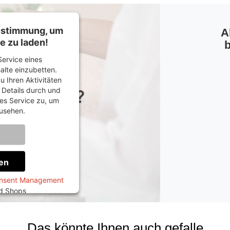
Zustimmung, um
A
e zu laden!
b
ervice eines
halte einzubetten.
u Ihren Aktivitäten
e Details durch und
es Service zu, um
usehen.
onen
en
onsent Management
ed Shops
Das könnte Ihnen auch gefalle