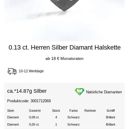
0.13 ct. Herren Silber Diamant Halskette
ab 18 € Monatsraten
10-12 Werktage
ca.*
14.87g Silber
Natürliche Diamanten
Produktcode: 3001712069
Stein
Gewicht
Stück
Farbe
Reinheit
Schliff
Diamant
0,08 ct.
4
Schwarz
Brillant
Diamant
0,05 ct.
1
Schwarz
Brillant