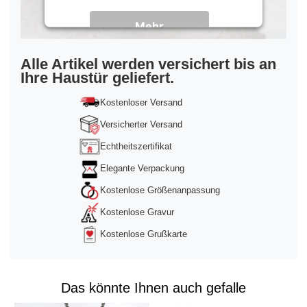
Mehr
Informationen
Akzeptieren
Alle Artikel werden versichert bis an
Ihre Haustür geliefert.
powered by
Usercentrics Consent
Management Platform
&
Trusted Shops
Kostenloser Versand
Versicherter Versand
Echtheitszertifikat
Elegante Verpackung
Kostenlose Größenanpassung
Kostenlose Gravur
Kostenlose Grußkarte
Das könnte Ihnen auch gefalle