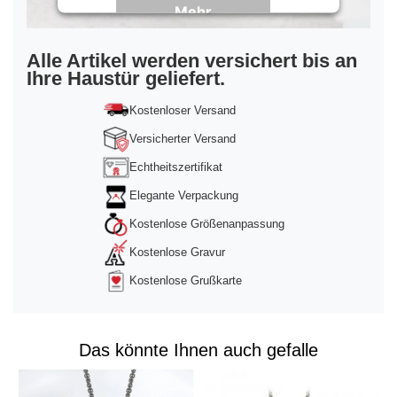
Mehr
Informationen
Akzeptieren
Alle Artikel werden versichert bis an
Ihre Haustür geliefert.
powered by
Usercentrics Consent
Management Platform
&
Trusted Shops
Kostenloser Versand
Versicherter Versand
Echtheitszertifikat
Elegante Verpackung
Kostenlose Größenanpassung
Kostenlose Gravur
Kostenlose Grußkarte
Das könnte Ihnen auch gefalle