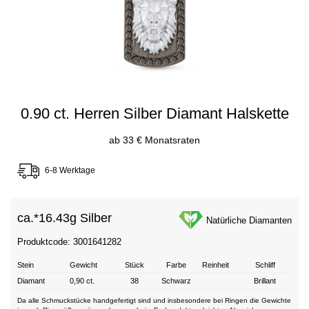
0.90 ct. Herren Silber Diamant Halskette
ab 33 € Monatsraten
6-8 Werktage
ca.*
16.43g Silber
Natürliche Diamanten
Produktcode: 3001641282
Stein
Gewicht
Stück
Farbe
Reinheit
Schliff
Diamant
0,90 ct.
38
Schwarz
Brillant
Da alle Schmuckstücke handgefertigt sind und insbesondere bei Ringen die Gewichte