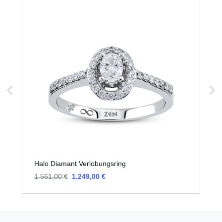
Halo Diamant Verlobungsring
H
1.561,00 €
1.249,00 €
1