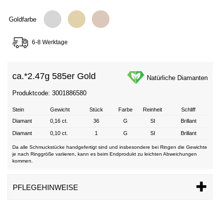
Goldfarbe
6-8 Werktage
ca.*
2.47g 585er Gold
Natürliche Diamanten
Produktcode: 3001886580
Stein
Gewicht
Stück
Farbe
Reinheit
Schliff
Diamant
0,16 ct.
36
G
SI
Brillant
Diamant
0,10 ct.
1
G
SI
Brillant
Da alle Schmuckstücke handgefertigt sind und insbesondere bei Ringen die Gewichte
je nach Ringgröße variieren, kann es beim Endprodukt zu leichten Abweichungen
kommen.
PFLEGEHINWEISE