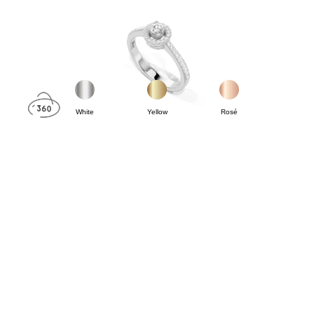
White
Yellow
Rosé