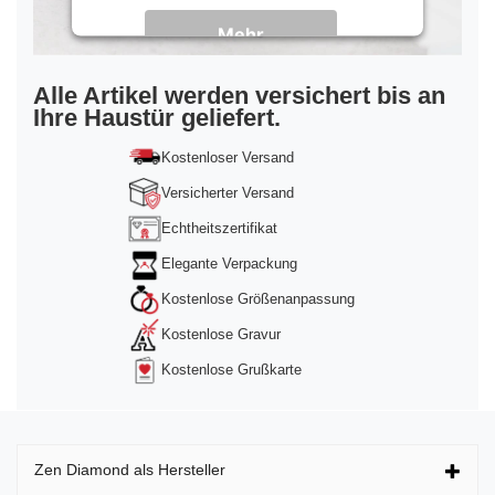
Mehr
Informationen
Akzeptieren
Alle Artikel werden versichert bis an
Ihre Haustür geliefert.
powered by
Usercentrics Consent
Management Platform
&
Trusted Shops
Kostenloser Versand
Versicherter Versand
Echtheitszertifikat
Elegante Verpackung
Kostenlose Größenanpassung
Kostenlose Gravur
Kostenlose Grußkarte
Zen Diamond als Hersteller