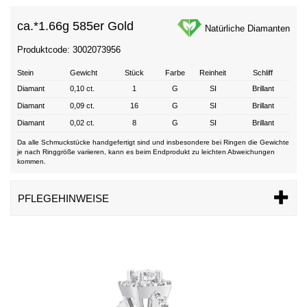
ca.*
1.66g 585er Gold
Natürliche Diamanten
Produktcode: 3002073956
Stein
Gewicht
Stück
Farbe
Reinheit
Schliff
Diamant
0,10 ct.
1
G
SI
Brillant
Diamant
0,09 ct.
16
G
SI
Brillant
Diamant
0,02 ct.
8
G
SI
Brillant
Da alle Schmuckstücke handgefertigt sind und insbesondere bei Ringen die Gewichte
je nach Ringgröße variieren, kann es beim Endprodukt zu leichten Abweichungen
kommen.
PFLEGEHINWEISE