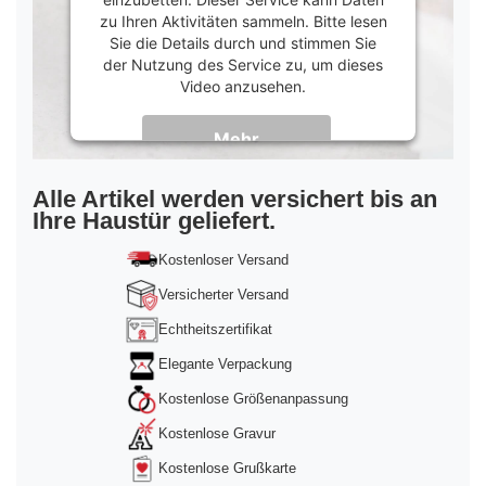
zu Ihren Aktivitäten sammeln. Bitte lesen
Sie die Details durch und stimmen Sie
der Nutzung des Service zu, um dieses
Video anzusehen.
Mehr
Informationen
Akzeptieren
Alle Artikel werden versichert bis an
Ihre Haustür geliefert.
powered by
Usercentrics Consent
Management Platform
&
Trusted Shops
Kostenloser Versand
Versicherter Versand
Echtheitszertifikat
Elegante Verpackung
Kostenlose Größenanpassung
Kostenlose Gravur
Kostenlose Grußkarte