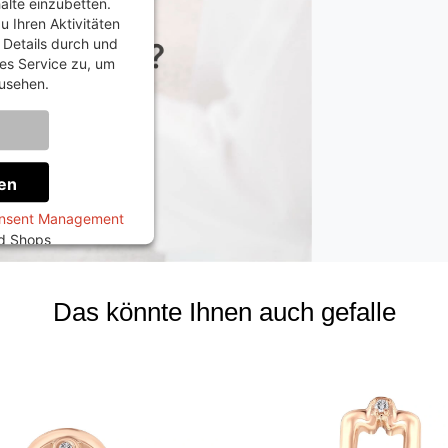
halte einzubetten.
u Ihren Aktivitäten
e Details durch und
es Service zu, um
usehen.
onen
en
onsent Management
ed Shops
Das könnte Ihnen auch gefalle