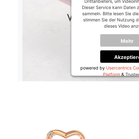
Drittanbieters, um Videoin
Dieser Service kann Daten z
sammeln. Bitte lesen Sie di
stimmen Sie der Nutzung d
dieses Video anz
Mehr
Informati
Akzeptier
powered by
Usercentrics C
Platform
&
Trust