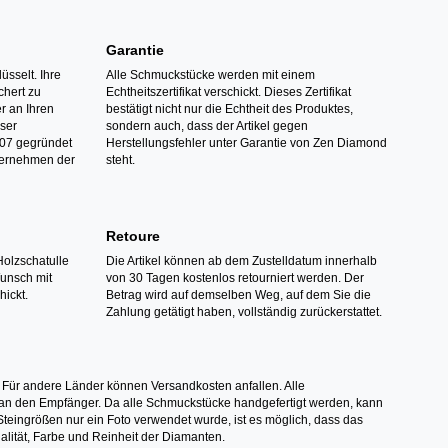
Garantie
üsselt. Ihre
Alle Schmuckstücke werden mit einem
hert zu
Echtheitszertifikat verschickt. Dieses Zertifikat
r an Ihren
bestätigt nicht nur die Echtheit des Produktes,
nser
sondern auch, dass der Artikel gegen
07 gegründet
Herstellungsfehler unter Garantie von Zen Diamond
ternehmen der
steht.
Retoure
Holzschatulle
Die Artikel können ab dem Zustelldatum innerhalb
Wunsch mit
von 30 Tagen kostenlos retourniert werden. Der
hickt.
Betrag wird auf demselben Weg, auf dem Sie die
Zahlung getätigt haben, vollständig zurückerstattet.
 Für andere Länder können Versandkosten anfallen. Alle
els an den Empfänger. Da alle Schmuckstücke handgefertigt werden, kann
ingrößen nur ein Foto verwendet wurde, ist es möglich, dass das
alität, Farbe und Reinheit der Diamanten.