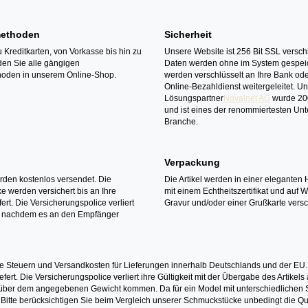
ethoden
Sicherheit
 Kreditkarten, von Vorkasse bis hin zu
Unsere Website ist 256 Bit SSL verschl
den Sie alle gängigen
Daten werden ohne im System gespeic
oden in unserem Online-Shop.
werden verschlüsselt an Ihre Bank ode
Online-Bezahldienst weitergeleitet. U
Lösungspartner
Novalnet AG
wurde 20
und ist eines der renommiertesten Un
Branche.
Verpackung
erden kostenlos versendet. Die
Die Artikel werden in einer eleganten 
 werden versichert bis an Ihre
mit einem Echtheitszertifikat und auf 
ert. Die Versicherungspolice verliert
Gravur und/oder einer Grußkarte versc
it nachdem es an den Empfänger
e Steuern und Versandkosten für Lieferungen innerhalb Deutschlands und der EU.
fert. Die Versicherungspolice verliert ihre Gültigkeit mit der Übergabe des Artik
r dem angegebenen Gewicht kommen. Da für ein Model mit unterschiedlichen Ste
 Bitte berücksichtigen Sie beim Vergleich unserer Schmuckstücke unbedingt die Qu