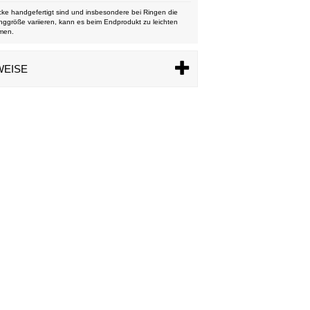
ke handgefertigt sind und insbesondere bei Ringen die
nggröße variieren, kann es beim Endprodukt zu leichten
men.
WEISE