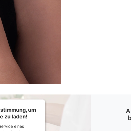
Zustimmung, um
A
e zu laden!
b
ervice eines