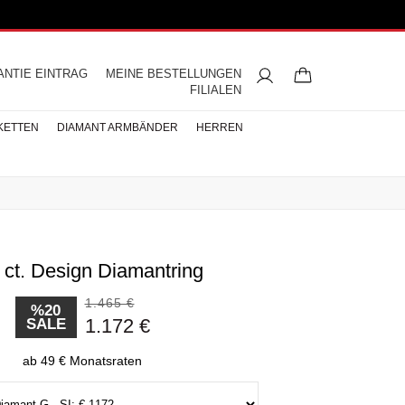
ANTIE EINTRAG
MEINE BESTELLUNGEN
FILIALEN
KETTEN
DIAMANT ARMBÄNDER
HERREN
 ct. Design Diamantring
ngsringe
mbänder
ntringe
bänder
iamant
ringe
res
s
Buchstaben Halskette
Herren Halsketten
Perlen Ohrringe
Halbmemoire
Eheringe
nd
Diamantringe
1.465 €
ÄNDER
%20
1.172 €
SALE
ÄNDER
BÄNDER
ab 49 € Monatsraten