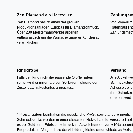
Zen Diamond als Hersteller
Zahlungsm
Zen Diamond besitzt eines der größten
Von PayPal zu
Produktionsanlagen Europas für Diamantschmuck.
Ratenkauf fin
Über 200 Meisterhandwerker arbeiten
Zahlungsmeth
enthusiastisch um die Wünsche unserer Kunden zu
verwirklichen.
Ringgröße
Versand
Falls der Ring nicht die passende Größe haben
Alle Artikel w
sollte, wird er innerhalb von 30 Tagen, folgend dem
Schmuckstücke
Zustelldatum, kostenlos angepasst.
Adresse gelief
ihre Gültigke
geliefert wird.
* Preisangaben beinhalten die gesetzliche MwSt. sowie andere möglich
Schmuckstücke werden in einer eleganten Holzschatulle, versichert gelie
es bei Gold- und Edelsteinschmuck zu Abweichungen von ±10% gegenübe
Endprodukt im Vergleich zu der Abbildung kleine unterschiede aufweist.