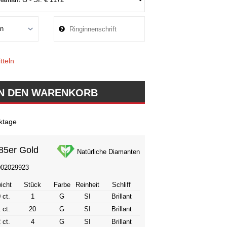
tteln
ktage
85er Gold
Natürliche Diamanten
002029923
icht
Stück
Farbe
Reinheit
Schliff
 ct.
1
G
SI
Brillant
 ct.
20
G
SI
Brillant
 ct.
4
G
SI
Brillant