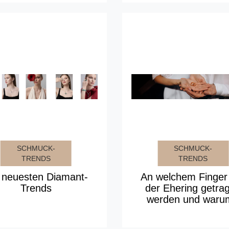
SCHMUCK-
SCHMUCK-
TRENDS
TRENDS
 neuesten Diamant-
An welchem Finger 
Trends
der Ehering getra
werden und waru