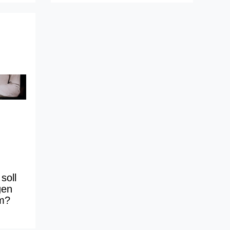
soll
gen
m?