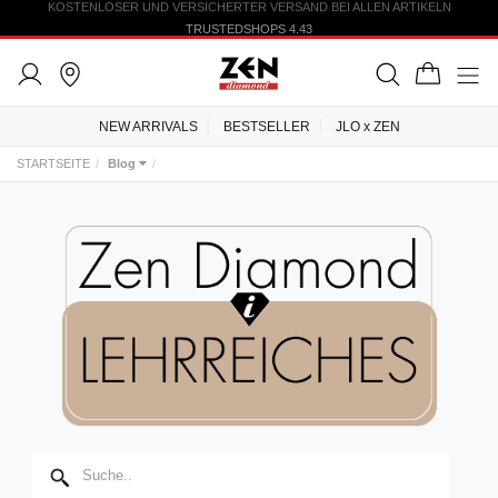
KOSTENLOSER UND VERSICHERTER VERSAND BEI ALLEN ARTIKELN
TRUSTEDSHOPS 4.43
NEW ARRIVALS
BESTSELLER
JLO x ZEN
STARTSEITE
Blog