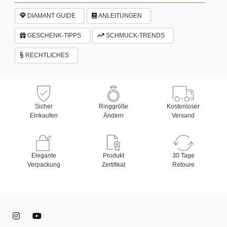
DIAMANT GUIDE
ANLEITUNGEN
GESCHENK-TIPPS
SCHMUCK-TRENDS
RECHTLICHES
Sicher
Ringgröße
Kostenloser
Einkaufen
Ändern
Versand
Elegante
Produkt
30 Tage
Verpackung
Zertifikat
Retoure