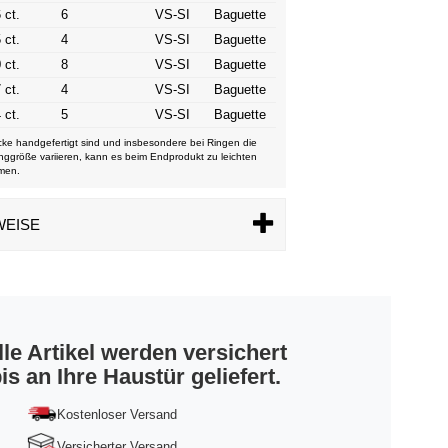
 ct.
6
VS-SI
Baguette
 ct.
4
VS-SI
Baguette
 ct.
8
VS-SI
Baguette
 ct.
4
VS-SI
Baguette
 ct.
5
VS-SI
Baguette
ke handgefertigt sind und insbesondere bei Ringen die
nggröße variieren, kann es beim Endprodukt zu leichten
men.
WEISE
lle Artikel werden versichert
is an Ihre Haustür geliefert.
Kostenloser Versand
Versicherter Versand