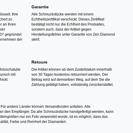
Garantie
üsselt. Ihre
Alle Schmuckstücke werden mit einem
hert zu
Echtheitszertifikat verschickt. Dieses Zertifikat
r an Ihren
bestätigt nicht nur die Echtheit des Produktes,
nser
sondern auch, dass der Artikel gegen
07 gegründet
Herstellungsfehler unter Garantie von Zen Diamond
ternehmen der
steht.
Retoure
Holzschatulle
Die Artikel können ab dem Zustelldatum innerhalb
Wunsch mit
von 30 Tagen kostenlos retourniert werden. Der
hickt.
Betrag wird auf demselben Weg, auf dem Sie die
Zahlung getätigt haben, vollständig zurückerstattet.
 Für andere Länder können Versandkosten anfallen. Alle
els an den Empfänger. Da alle Schmuckstücke handgefertigt werden, kann
ingrößen nur ein Foto verwendet wurde, ist es möglich, dass das
alität, Farbe und Reinheit der Diamanten.