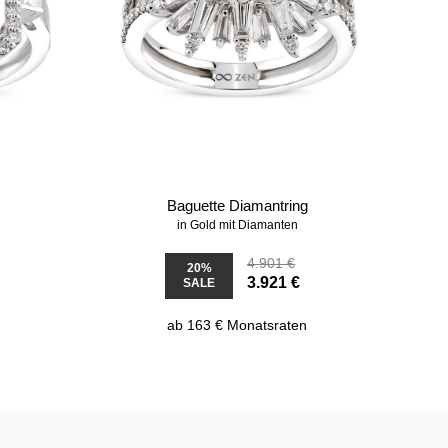
g
Baguette Diamantring
in Gold mit Diamanten
4.901 €
20%
3.921 €
SALE
ab 163 € Monatsraten