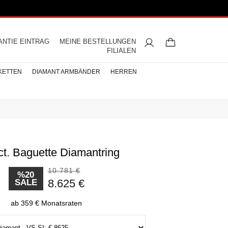
ANTIE EINTRAG
MEINE BESTELLUNGEN
FILIALEN
KETTEN
DIAMANT ARMBÄNDER
HERREN
ct. Baguette Diamantring
ngsringe
mbänder
ntringe
bänder
iamant
ringe
res
s
Buchstaben Halskette
Herren Halsketten
Perlen Ohrringe
Halbmemoire
Eheringe
nd
Diamantringe
10.781 €
ÄNDER
%20
8.625 €
SALE
ÄNDER
BÄNDER
ab 359 € Monatsraten