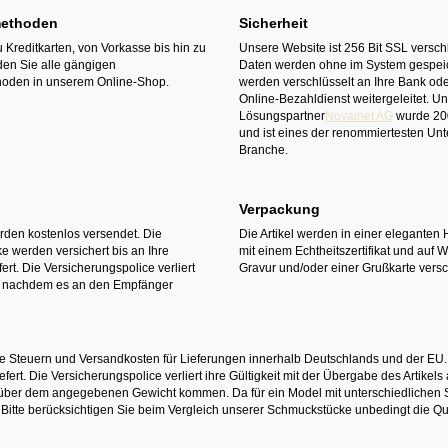
ethoden
Sicherheit
 Kreditkarten, von Vorkasse bis hin zu
Unsere Website ist 256 Bit SSL verschl
den Sie alle gängigen
Daten werden ohne im System gespeic
oden in unserem Online-Shop.
werden verschlüsselt an Ihre Bank ode
Online-Bezahldienst weitergeleitet. U
Lösungspartner
Novalnet AG
wurde 20
und ist eines der renommiertesten Un
Branche.
Verpackung
erden kostenlos versendet. Die
Die Artikel werden in einer eleganten 
 werden versichert bis an Ihre
mit einem Echtheitszertifikat und auf 
ert. Die Versicherungspolice verliert
Gravur und/oder einer Grußkarte versc
it nachdem es an den Empfänger
e Steuern und Versandkosten für Lieferungen innerhalb Deutschlands und der EU.
fert. Die Versicherungspolice verliert ihre Gültigkeit mit der Übergabe des Artik
r dem angegebenen Gewicht kommen. Da für ein Model mit unterschiedlichen Ste
 Bitte berücksichtigen Sie beim Vergleich unserer Schmuckstücke unbedingt die Qu