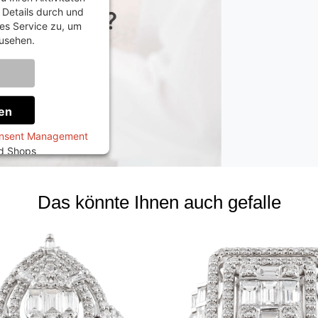
e Details durch und
es Service zu, um
usehen.
onen
en
onsent Management
ed Shops
Das könnte Ihnen auch gefalle