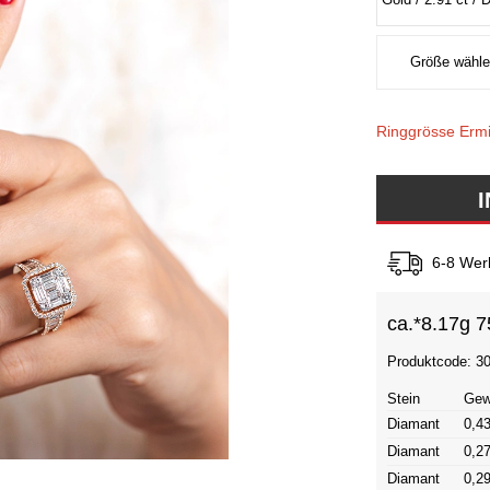
Ringgrösse Ermi
6-8 Wer
ca.*
8.17g 7
Produktcode: 3
Stein
Gew
Diamant
0,43
Diamant
0,27
Diamant
0,29