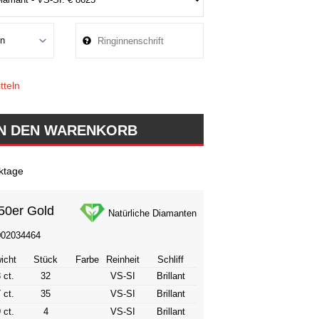
tteln
ktage
50er Gold
Natürliche Diamanten
002034464
icht
Stück
Farbe
Reinheit
Schliff
 ct.
32
VS-SI
Brillant
 ct.
35
VS-SI
Brillant
 ct.
4
VS-SI
Brillant