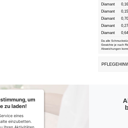
Diamant
0,16
Diamant
0,15
Diamant
0,70
Diamant
0,27
Diamant
0,64
Da alle Schmuckstüc
Gewichte je nach Ri
Abweichungen kom
PFLEGEHIN
Zustimmung, um
A
e zu laden!
b
ervice eines
halte einzubetten.
u Ihren Aktivitäten