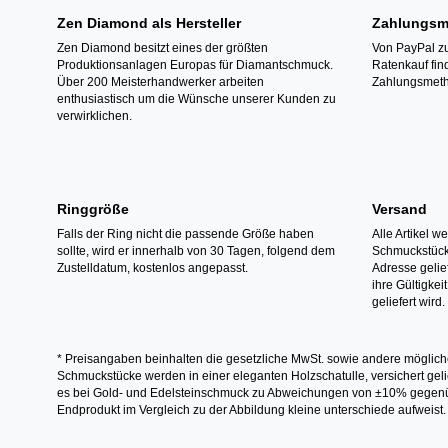
Zen Diamond als Hersteller
Zahlungsm
Zen Diamond besitzt eines der größten
Von PayPal zu
Produktionsanlagen Europas für Diamantschmuck.
Ratenkauf fin
Über 200 Meisterhandwerker arbeiten
Zahlungsmeth
enthusiastisch um die Wünsche unserer Kunden zu
verwirklichen.
Ringgröße
Versand
Falls der Ring nicht die passende Größe haben
Alle Artikel w
sollte, wird er innerhalb von 30 Tagen, folgend dem
Schmuckstücke
Zustelldatum, kostenlos angepasst.
Adresse gelief
ihre Gültigke
geliefert wird.
* Preisangaben beinhalten die gesetzliche MwSt. sowie andere möglich
Schmuckstücke werden in einer eleganten Holzschatulle, versichert gelie
es bei Gold- und Edelsteinschmuck zu Abweichungen von ±10% gegenübe
Endprodukt im Vergleich zu der Abbildung kleine unterschiede aufweist.